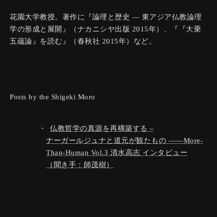
花園大学教授。著作に『論理と歴史 — 東アジア仏教論理
学の形成と展開』（ナカニシヤ出版 2015年）、『『大乗
五蘊論』を読む』（春秋社 2015年）など。
Posts by the Shigeki Moro
仏教哲学の
真源を
再構築する
–
ナーガールジュナと
道元が
観た
もの
More-
Than-Human Vol.3 清水高志
インタビュー
（聞き
手：師茂樹）