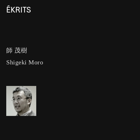
ÉKRITS
師 茂樹
Shigeki Moro