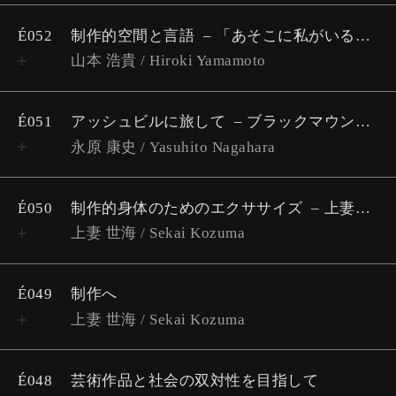
É052
制作的空間と言語
「あそこに私がいる」で編まれた共同体の設計にむけて
山本 浩貴 / Hiroki Yamamoto
É051
アッシュビルに旅して
ブラックマウンテンカレッジ考 #1
永原 康史 / Yasuhito Nagahara
É050
制作的身体のためのエクササイズ
上妻世海『制作へ』解題インタビュー
上妻 世海 / Sekai Kozuma
É049
制作へ
上妻 世海 / Sekai Kozuma
É048
芸術作品と社会の双対性を目指して