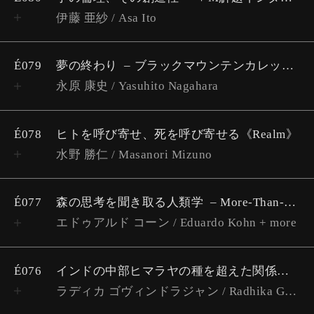
伊藤 亜紗 / Asa Ito
É079
夢の終わり
ブラックマウンテンカレッジ考 #5
永原 康史 / Yasuhito Nagahara
É078
ヒトを呼び寄せ、死を呼び寄せる《Realm》
水野 勝仁 / Masanori Mizuno
É077
森の思考を聞き取る人類学
More-Than-Human Vol.9 エドゥアルド・コーン インタビュー（聞き手：近藤宏）
エドゥアルド コーン / Eduardo Kohn + more
É076
インドの中部ヒマラヤの種を超えた関係性：ヤギの生贄からクマとの親密性まで
ラディカ ゴヴィンドラジャン / Radhika Govindrajan + more