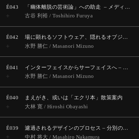
É043
「幽体離脱の芸術論」への助走
メディウムスペシフィックではないフォーマリズムへ向けて
古谷 利裕 / Toshihiro Furuya
É042
場に顕れるソフトウェア、隠れるオブジェクト
水野 勝仁 / Masanori Mizuno
É041
インターフェイスからサーフェイスへ – スキューモーフィズム再考
水野 勝仁 / Masanori Mizuno
É040
まえがき、或いは「エクリ本」散策案内
大林 寛 / Hiroshi Obayashi
É039
濾過されるデザインのプロセス – 分別の超越・未分明の自覚
中村 将大 / Masahiro Nakamura