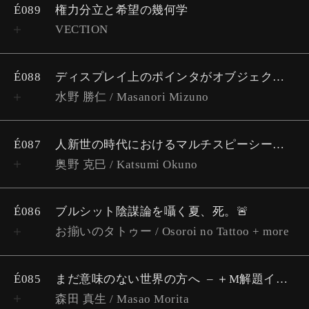
É089
権力分立と希望の幾何学
VECTION
É088
ディスプレイ上のポインタがオブジェクトに「触れる」 – iPadOSの「適応精度」から考える
水野 勝仁 / Masanori Mizuno
É087
人新世の時代におけるマルチスピーシーズ民族誌と環境人文学
奥野 克巳 / Katsumi Okuno
É086
ブルシット陰謀論を囁く夏、死。🚨
お揃いのタトゥー / Osoroi no Tattoo + more
É085
まだ意味のない世界の方へ
＋M解題インタビューシリーズ Vol.3
森田 真生 / Masao Morita