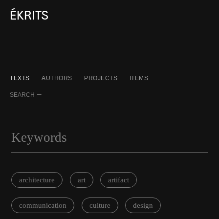
ÉKRITS
TEXTS
AUTHORS
PROJECTS
ITEMS
SEARCH
architecture
art
artifact
communication
culture
design