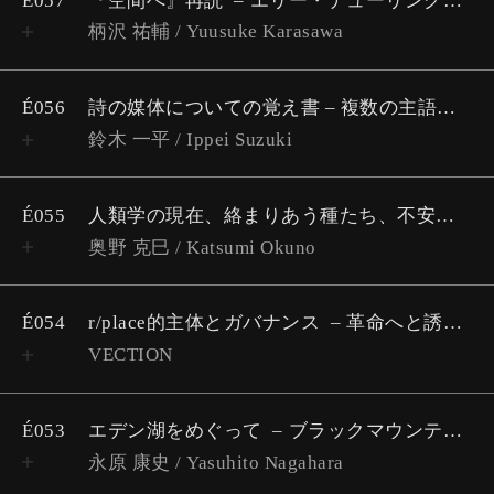
É057
『空間へ』再読
エリー・デューリングの「プロトタイプ論」の視点からみた磯崎新の「プロセス・プランニング論」
柄沢 祐輔 / Yuusuke Karasawa
É056
詩の媒体についての覚え書 – 複数の主語的統合が織りなす制作的空間
鈴木 一平 / Ippei Suzuki
É055
人類学の現在、絡まりあう種たち、不安定な「種」
奥野 克巳 / Katsumi Okuno
É054
r/place的主体とガバナンス
革命へと誘うブロックチェーンとインターフェイス
VECTION
É053
エデン湖をめぐって
ブラックマウンテンカレッジ考 #2
永原 康史 / Yasuhito Nagahara