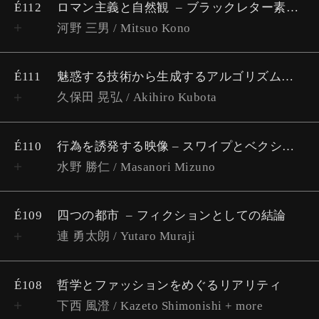
É112
ロマン主義と自然観
​​ブラックレター素描 #3
河野 三男 / Mitsuo Kono
É111
魅惑する技術から生成するアルゴリズムへ
久保田 晃弘 / Akihiro Kubota
É110
行為を誘発する映像 – スワイプとベクション
水野 勝仁 / Masanori Mizuno
É109
四つの都市
フィクションとしての結論
連 勇太朗 / Yutaro Muraji
É108
哲学とファッションをめぐるリアリティ
下西 風澄 / Kazeto Shimonishi + more