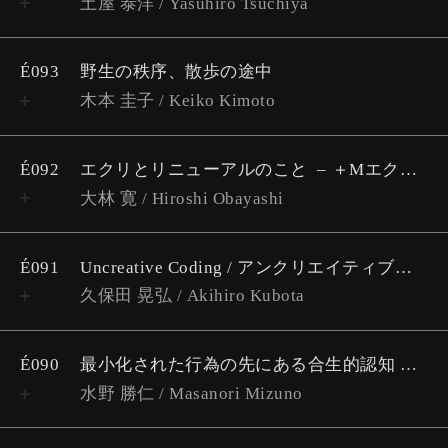
土屋 泰洋 / Yasuhiro Tsuchiya
É093
野生の秩序、散歩の途中
木本 圭子 / Keiko Kimoto
É092
エクリとリニューアルのこと
＋Mエクリ散策案内インタビュー
大林 寛 / Hiroshi Obayashi
É091
Uncreative Coding / アンクリエイティブ・コーディング
久保田 晃弘 / Akihiro Kubota
É090
最小化された行為の先にある合生的認知
イ
水野 勝仁 / Masanori Mizuno