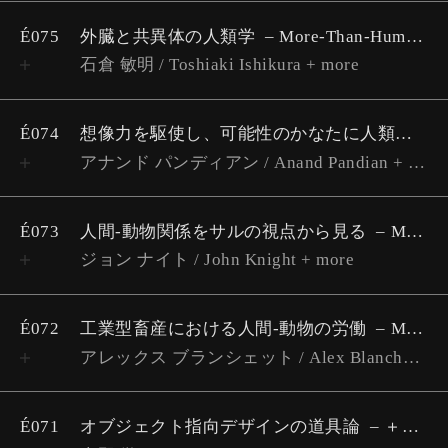
É075
外臓と共異体の人類学
More-Than-Human Vol.7 石倉敏明 インタビュー（聞き手：唐澤太輔）
石倉 敏明 / Toshiaki Ishikura + more
É074
想像力を駆使し、可能性のかなたに人類学を連れ出そう
アナンド パンディアン / Anand Pandian + more
É073
人間-動物関係をサルの視点から見る
More-Than-Human Vol.5 ジョン・ナイト インタビュー（聞き手：合原織部）
ジョン ナイト / John Knight + more
É072
工業型畜産における人間-動物の労働
More-Than-Human Vol.4 アレックス・ブランシェット インタビュー（聞き手：吉田真理子）
アレックス ブランシェット / Alex Blanchette + more
É071
オブジェクト指向デザインの道具論
＋M解題インタビューシリーズ Vol.1