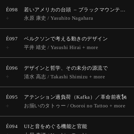
É098
若いアメリカの台頭
ブラックマウンテンカレッジ考 #6
永原 康史 / Yasuhito Nagahara
É097
ベルクソンで考える動きのデザイン
平井 靖史 / Yasushi Hirai + more
É096
デザインと哲学、その未分の源流で
清水 高志 / Takashi Shimizu + more
É095
アテンション過負荷（Kafka）／革命前夜🗽
お揃いのタトゥー / Osoroi no Tattoo + more
É094
UIと音をめぐる機能と官能