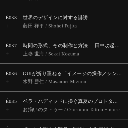
É038
世界のデザインに対する誹謗
藤田 祥平 / Shohei Fujita
É037
時間の形式、その制作と方法
田中功起作品とテキストから考える
上妻 世海 / Sekai Kozuma
É036
GUIが折り重ねる「イメージの操作／シンボルの生成」
水野 勝仁 / Masanori Mizuno
É035
ベラ・ハディッドに捧ぐ真夏のプロトタイピング🍧
お揃いのタトゥー / Osoroi no Tattoo + more