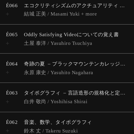
É066
エコクリティシズムのアクチュアリティ
Mo
結城 正美 / Masami Yuki + more
É065
Oddly Satisfying Videoについての覚え書
土屋 泰洋 / Yasuhiro Tsuchiya
É064
奇跡の夏
ブラックマウンテンカレッジ考 #4
永原 康史 / Yasuhito Nagahara
É063
タイポグラフィ
言語造形の規格化と定数化の軌跡
白井 敬尚 / Yoshihisa Shirai
É062
音楽、数学、タイポグラフィ
鈴木 丈 / Takeru Suzuki