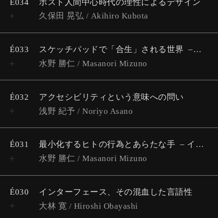
É034
ポスト人間中心時代の理性によるデザイン
久保田 晃弘 / Akihiro Kubota
É033
スケッチパッドで「合生」される世界
イン
水野 勝仁 / Masanori Mizuno
É032
アクセシビリティという意味への問い
浅野 紀予 / Noriyo Asano
É031
最小化するヒトの行為とあらたな手
インターフェイスを読む #1
水野 勝仁 / Masanori Mizuno
É030
インターフェース、その混血した言語性
大林 寛 / Hiroshi Obayashi