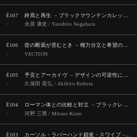
É107
終焉と再生
ブラックマウンテンカレッジ考 #7
永原 康史 / Yasuhito Nagahara
É106
壺の断面が歪むとき
権力分立と希望の幾何学 #2
VECTION
É105
予言とアーカイヴ
デザインの可逆性について
久保田 晃弘 / Akihiro Kubota
É104
ローマン体との比較と対立
​​ブラックレター素描 #2
河野 三男 / Mitsuo Kono
É103
カーソル・ラバーハンド錯覚・スワイプ – 「画面帰属感」がつくる自己を画面に帰属させたミニマルセルフ