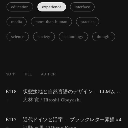
education
experience
interface
media
more-than-human
practice
science
society
technology
thought
NO
TITLE
AUTHOR
É118
状態接地と自然言語のデザイン
LLM以後のデザインとテクスト #1
大林 寛 / Hiroshi Obayashi
É117
近代ドイツと活字
​​ブラックレター素描 #4
河野 三男 / Mitsuo Kono