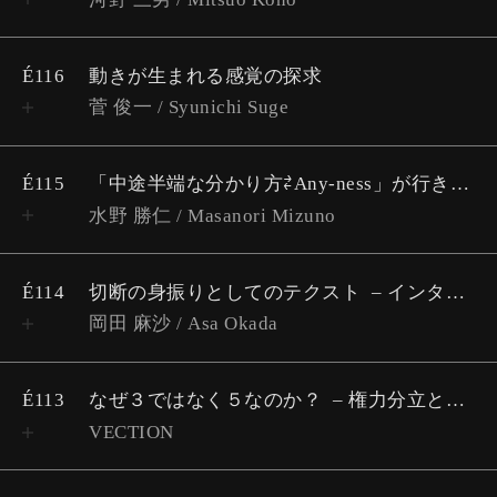
É116
動きが生まれる感覚の探求
菅 俊一 / Syunichi Suge
É115
「中途半端な分かり方⇄Any-ness」が行き来するスカスカな管
水野 勝仁 / Masanori Mizuno
É114
切断の身振りとしてのテクスト
インターフェイスの途上で
岡田 麻沙 / Asa Okada
É113
なぜ３ではなく５なのか？
権力分立と希望の幾何学 #3
VECTION