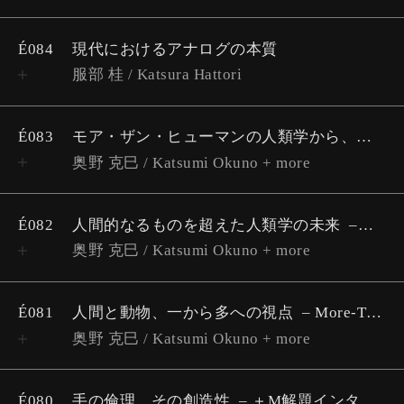
É084
現代におけるアナログの本質
服部 桂 / Katsura Hattori
É083
モア・ザン・ヒューマンの人類学から、文学、哲学へ
奥野 克巳 / Katsumi Okuno + more
É082
人間的なるものを超えた人類学の未来
More
奥野 克巳 / Katsumi Okuno + more
É081
人間と動物、一から多への視点
More-Than-Human座談会 #01
奥野 克巳 / Katsumi Okuno + more
É080
手の倫理、その創造性
＋M解題インタビューシリーズ Vol.2