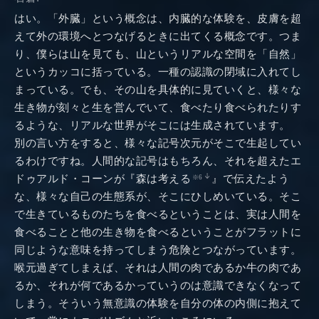
はい。「外臓」という概念は、内臓的な体験を、皮膚を超
えて外の環境へとつなげるときに出てくる概念です。つま
り、僕らは山を見ても、山というリアルな空間を「自然」
というカッコに括っている。一種の認識の閉域に入れてし
まっている。でも、その山を具体的に見ていくと、様々な
生き物が刻々と生を営んでいて、食べたり食べられたりす
るような、リアルな世界がそこには生成されています。
別の言い方をすると、様々な記号次元がそこで生起してい
るわけですね。人間的な記号はもちろん、それを超えたエ
ドゥアルド・コーンが『森は考える
』で伝えたよう
※6
な、様々な自己の生態系が、そこにひしめいている。そこ
で生きているものたちを食べるということは、実は人間を
食べることと他の生き物を食べるということがフラットに
同じような意味を持ってしまう危険とつながっています。
喉元過ぎてしまえば、それは人間の肉であるか牛の肉であ
るか、それが何であるかっていうのは意識できなくなって
しまう。そういう無意識の体験を自分の体の内側に抱えて