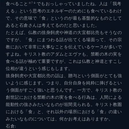
食べること
でもおっしゃっていましたね。人は「我考
※7
える」という思考のエネルギーのためにも食べているわけ
で、その意味で「食」というのが最も基盤的なものとして
あると石倉さんは考えてるのだと思いました。
たとえば、仏教の捨身飼虎や神道の大宜都比売もそうなの
ですが、「食」にまつわる話が出てくる場面って、その宗
教において非常に大事なことを伝えているケースが多いで
すよね。キリスト教のアダムとエヴァも、禁断の木の実を
食べる話が極めて重要ですが、これは仏教と神道とすこし
位相が違うという感じもします。
捨身飼虎や大宜都比売の話は、贈与という側面がとても強
いように感じます。つまり、自分自身を純粋に捧げるとい
う側面がすごく強いと思うんです。一方で、キリスト教の
創世記における禁断の木の実を食べる行為は、人間による
能動性の強さみたいなものが垣間見られる。キリスト教圏
における「食」と、それ以外の場所における「食」の違い
みたいなものについては、何かお考えはありますか。
石倉: