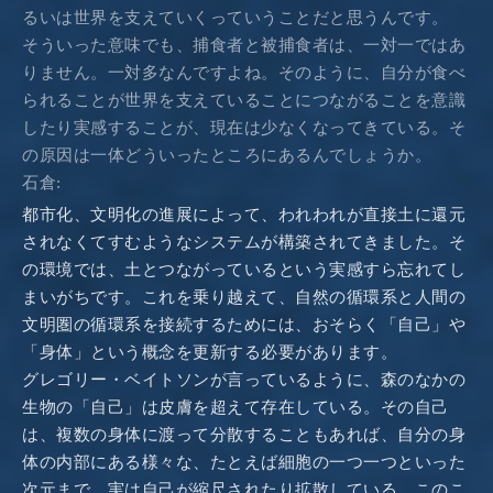
るいは世界を支えていくっていうことだと思うんです。
そういった意味でも、捕食者と被捕食者は、一対一ではあ
りません。一対多なんですよね。そのように、自分が食べ
られることが世界を支えていることにつながることを意識
したり実感することが、現在は少なくなってきている。そ
の原因は一体どういったところにあるんでしょうか。
石倉:
都市化、文明化の進展によって、われわれが直接土に還元
されなくてすむようなシステムが構築されてきました。そ
の環境では、土とつながっているという実感すら忘れてし
まいがちです。これを乗り越えて、自然の循環系と人間の
文明圏の循環系を接続するためには、おそらく「自己」や
「身体」という概念を更新する必要があります。
グレゴリー・ベイトソンが言っているように、森のなかの
生物の「自己」は皮膚を超えて存在している。その自己
は、複数の身体に渡って分散することもあれば、自分の身
体の内部にある様々な、たとえば細胞の一つ一つといった
次元まで、実は自己が縮尺されたり拡散している。このこ