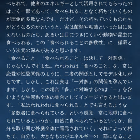
べられて、他者のエネルギーとして活用されてもらったの
はごく一部であって、食べられることなく朽ちていくもの
が圧倒的多数なんです。だけど、その朽ちていくものたち
がどうなるのかというと、実は菌類や粘菌といった目に見
えないものたち、あるいは目につきにくい小動物や昆虫に
食べられる。この「食べられることの多数性」に、循環と
いう次元の深みがあると思います。
「食べること」「食べられること」は決して「対関係」
じゃないんですよね。われわれは「食べること」を、常に
恋愛や性愛関係のように、二者の関係としてモデル化しが
ちです。しかし、これは実は「一対多」の関係を孕んでい
ます。しかも、この場合「多」に対峙するのは「一」を含
むような生態系全体の集合としてイメージできると思いま
す。「私はわれわれに食べられる」とでも言えるような
「多数者に食べられている」という感覚。常に地球に食べ
られているというか、自然に食べられているというか、自
分を取り囲む外臓全体に還元されていく。それによって朽
ちて、自分も、大きなものがエネルギーの一部になること