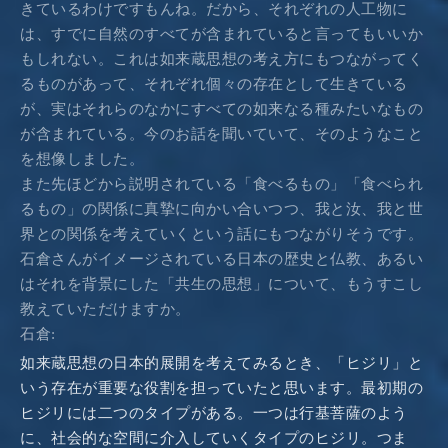
きているわけですもんね。だから、それぞれの人工物に
は、すでに自然のすべてが含まれていると言ってもいいか
もしれない。これは如来蔵思想の考え方にもつながってく
るものがあって、それぞれ個々の存在として生きている
が、実はそれらのなかにすべての如来なる種みたいなもの
が含まれている。今のお話を聞いていて、そのようなこと
を想像しました。
また先ほどから説明されている「食べるもの」「食べられ
るもの」の関係に真摯に向かい合いつつ、我と汝、我と世
界との関係を考えていくという話にもつながりそうです。
石倉さんがイメージされている日本の歴史と仏教、あるい
はそれを背景にした「共生の思想」について、もうすこし
教えていただけますか。
石倉:
如来蔵思想の日本的展開を考えてみるとき、「ヒジリ」と
いう存在が重要な役割を担っていたと思います。最初期の
ヒジリには二つのタイプがある。一つは行基菩薩のよう
に、社会的な空間に介入していくタイプのヒジリ。つま