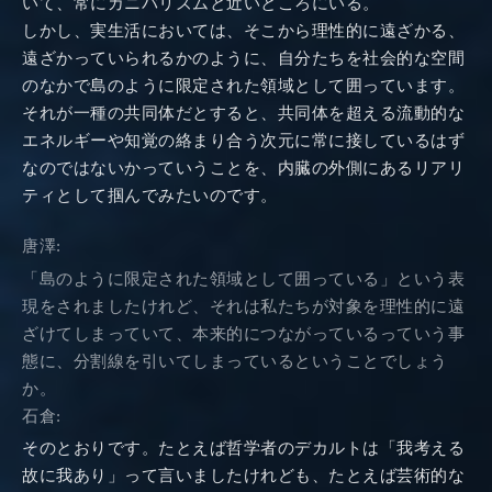
いて、常にカニバリズムと近いところにいる。
しかし、実生活においては、そこから理性的に遠ざかる、
遠ざかっていられるかのように、自分たちを社会的な空間
のなかで島のように限定された領域として囲っています。
それが一種の共同体だとすると、共同体を超える流動的な
エネルギーや知覚の絡まり合う次元に常に接しているはず
なのではないかっていうことを、内臓の外側にあるリアリ
ティとして掴んでみたいのです。
唐澤:
「島のように限定された領域として囲っている」という表
現をされましたけれど、それは私たちが対象を理性的に遠
ざけてしまっていて、本来的につながっているっていう事
態に、分割線を引いてしまっているということでしょう
か。
石倉:
そのとおりです。たとえば哲学者のデカルトは「我考える
故に我あり」って言いましたけれども、たとえば芸術的な