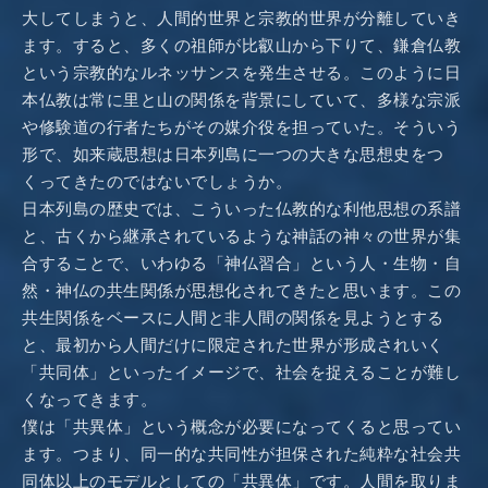
大してしまうと、人間的世界と宗教的世界が分離していき
ます。すると、多くの祖師が比叡山から下りて、鎌倉仏教
という宗教的なルネッサンスを発生させる。このように日
本仏教は常に里と山の関係を背景にしていて、多様な宗派
や修験道の行者たちがその媒介役を担っていた。そういう
形で、如来蔵思想は日本列島に一つの大きな思想史をつ
くってきたのではないでしょうか。
日本列島の歴史では、こういった仏教的な利他思想の系譜
と、古くから継承されているような神話の神々の世界が集
合することで、いわゆる「神仏習合」という人・生物・自
然・神仏の共生関係が思想化されてきたと思います。この
共生関係をベースに人間と非人間の関係を見ようとする
と、最初から人間だけに限定された世界が形成されいく
「共同体」といったイメージで、社会を捉えることが難し
くなってきます。
僕は「共異体」という概念が必要になってくると思ってい
ます。つまり、同一的な共同性が担保された純粋な社会共
Home
同体以上のモデルとしての「共異体」です。人間を取りま