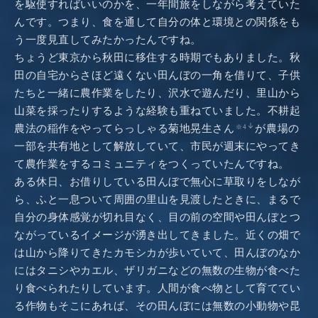
を駆使すればいいのかを、一年間旅をしながら考えていた
んです。つまり、食を通して自分の体と環境との関係をも
う一度見直してみたかったんですね。
ちょうど東京から秋田に移住する時期でもありました。秋
田の自宅からさほど遠くない田んぼの一角を借りて、子供
たちと一緒に農作業をしたり、沢水で遊んだり、里山から
山菜を採ったりするような経験も重ねていました。不耕起
農法の稲作をやってらっしゃる菊地晃生さん
が農場の
※4
一部を共有地として解放していて、市民が週末にやってき
て農作業をするコミュニティをつくっていたんですね。
ある休日、お借りしている田んぼで無心に草取りをしなが
ら、ふと一息ついて周囲の里山を見渡したときに、まるで
自分の身体感覚が切れ目なく、目の前の空間や田んぼとつ
ながっているイメージが湧き出してきました。近くの畑で
は山から降りてきたカモシカが歩いていて、田んぼのなか
にはタニシやカエル、ザリガニなどの無数の生物が食べた
り食べられたりしています。人間が食べ物として育ててい
る作物もそこにあれば、その田んぼには無数の小動物や昆