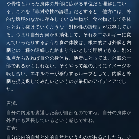
や骨格といった身体の外部に広がる単位だと理解してい
る。これを「非対称性の論理」だとすると、他方には、外
的な環境のなかに存在している生物が、食べ物として身体
をとおり抜けていくような「対称性の論理」が並存してい
る。つまり自分が何かを消化して、それをエネルギーに変
えていったりするような食の体験は、根本的には外臓と内
臓との一種の連続した絡まり合いとして理解できる。別の
視点からみれば自分の身体も、他者にとっては、外臓の一
部であるかもしれない。そうやって鏡のようにイメージを
映し合い、エネルギーが移行するループとして、内臓と外
臓を捉え返してみたいというのが最初のアイディアでし
た。
唐澤:
自分の内臓を裏返した姿が自然なのですね。自分の身体が
外界にも延長しているという感じですね。
石倉:
自分の内的自然と外的自然というものがあるとしたら、そ