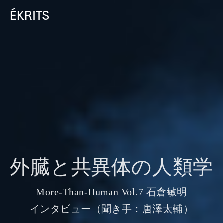
ÉKRITS
外臓と
共異体の
人類学
M
or
e-Than-Human Vol.7 石倉敏明
インタビュー
（聞き
手：唐澤太輔）