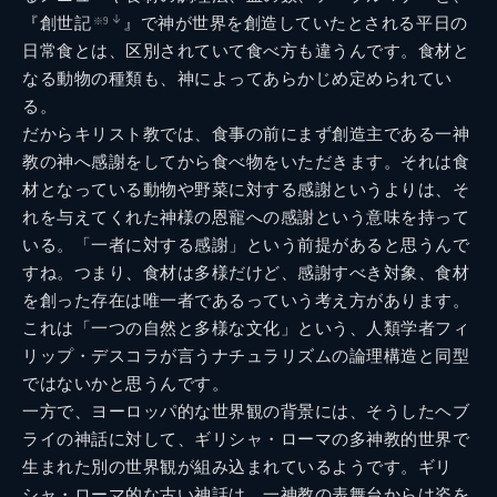
『創世記
』で神が世界を創造していたとされる平日の
※9
日常食とは、区別されていて食べ方も違うんです。食材と
なる動物の種類も、神によってあらかじめ定められてい
る。
だからキリスト教では、食事の前にまず創造主である一神
教の神へ感謝をしてから食べ物をいただきます。それは食
材となっている動物や野菜に対する感謝というよりは、そ
れを与えてくれた神様の恩寵への感謝という意味を持って
いる。「一者に対する感謝」という前提があると思うんで
すね。つまり、食材は多様だけど、感謝すべき対象、食材
を創った存在は唯一者であるっていう考え方があります。
これは「一つの自然と多様な文化」という、人類学者フィ
リップ・デスコラが言うナチュラリズムの論理構造と同型
ではないかと思うんです。
一方で、ヨーロッパ的な世界観の背景には、そうしたヘブ
ライの神話に対して、ギリシャ・ローマの多神教的世界で
生まれた別の世界観が組み込まれているようです。ギリ
シャ・ローマ的な古い神話は、一神教の表舞台からは姿を