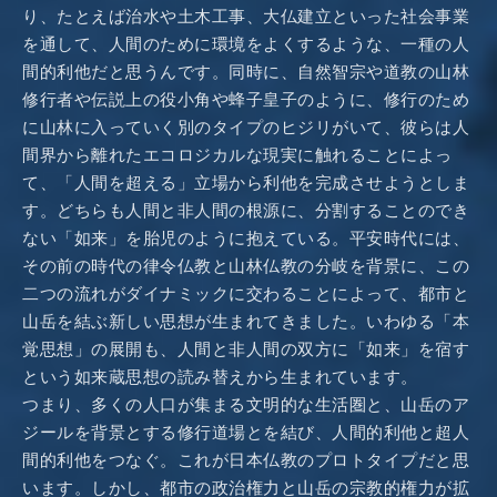
り、たとえば治水や土木工事、大仏建立といった社会事業
を通して、人間のために環境をよくするような、一種の人
間的利他だと思うんです。同時に、自然智宗や道教の山林
修行者や伝説上の役小角や蜂子皇子のように、修行のため
に山林に入っていく別のタイプのヒジリがいて、彼らは人
間界から離れたエコロジカルな現実に触れることによっ
て、「人間を超える」立場から利他を完成させようとしま
す。どちらも人間と非人間の根源に、分割することのでき
ない「如来」を胎児のように抱えている。平安時代には、
その前の時代の律令仏教と山林仏教の分岐を背景に、この
二つの流れがダイナミックに交わることによって、都市と
山岳を結ぶ新しい思想が生まれてきました。いわゆる「本
覚思想」の展開も、人間と非人間の双方に「如来」を宿す
という如来蔵思想の読み替えから生まれています。
つまり、多くの人口が集まる文明的な生活圏と、山岳のア
ジールを背景とする修行道場とを結び、人間的利他と超人
間的利他をつなぐ。これが日本仏教のプロトタイプだと思
います。しかし、都市の政治権力と山岳の宗教的権力が拡