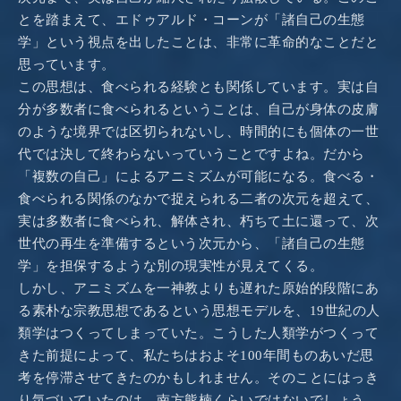
とを踏まえて、エドゥアルド・コーンが「諸自己の生態
学」という視点を出したことは、非常に革命的なことだと
思っています。
この思想は、食べられる経験とも関係しています。実は自
分が多数者に食べられるということは、自己が身体の皮膚
のような境界では区切られないし、時間的にも個体の一世
代では決して終わらないっていうことですよね。だから
「複数の自己」によるアニミズムが可能になる。食べる・
食べられる関係のなかで捉えられる二者の次元を超えて、
実は多数者に食べられ、解体され、朽ちて土に還って、次
世代の再生を準備するという次元から、「諸自己の生態
学」を担保するような別の現実性が見えてくる。
しかし、アニミズムを一神教よりも遅れた原始的段階にあ
る素朴な宗教思想であるという思想モデルを、19世紀の人
類学はつくってしまっていた。こうした人類学がつくって
きた前提によって、私たちはおよそ100年間ものあいだ思
考を停滞させてきたのかもしれません。そのことにはっき
り気づいていたのは、南方熊楠くらいではないでしょう