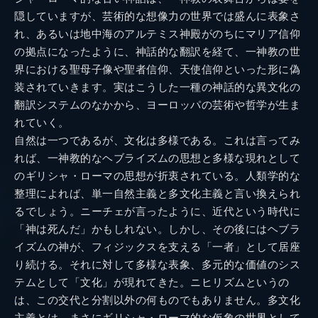
隠していますが、芸術的な想像力の世界では盛んに表象さ
れ、あるいは地中海のアルテミス神殿がのちにマリア信仰
の拠点になったように、神話的な翻訳を経て、一神教の世
界における聖母子像や聖者信仰、天使信仰といった形に偽
装されていきます。実はこうした一種の神話的な異文化の
翻訳システムのなかから、ヨーロッパの芸術や哲学が生ま
れていく。
自然は一つであるが、文化は多様である。これは言ってみ
れば、一神教的なヘブライズムの思想と多様な現れとして
のギリシャ・ローマの思想が折衷されている。人類学的な
整理によれば、単一自然主義と多文化主義と言い換えられ
るでしょう。ニーチェが言ったように、近代という時代に
「神は死んだ」かもしれない。しかし、その後にはヘブラ
イズムの神が、フィジックスを支える「一者」として居座
り続ける。それに対して多様な表象、多元的な価値のシス
テムとして「文化」が現れてきた。ニヒリズムというの
は、この交代と分割以外の何ものでもありません。多文化