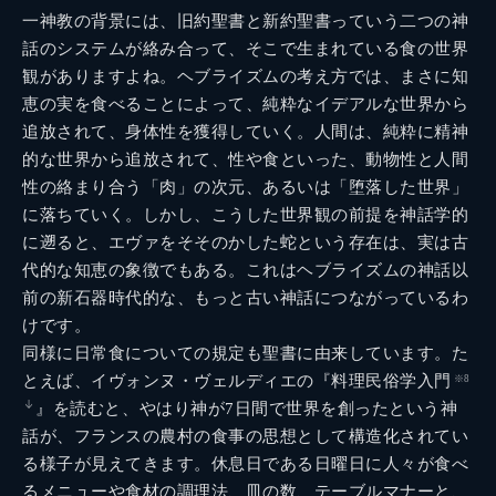
一神教の背景には、旧約聖書と新約聖書っていう二つの神
話のシステムが絡み合って、そこで生まれている食の世界
観がありますよね。ヘブライズムの考え方では、まさに知
恵の実を食べることによって、純粋なイデアルな世界から
追放されて、身体性を獲得していく。人間は、純粋に精神
的な世界から追放されて、性や食といった、動物性と人間
性の絡まり合う「肉」の次元、あるいは「堕落した世界」
に落ちていく。しかし、こうした世界観の前提を神話学的
に遡ると、エヴァをそそのかした蛇という存在は、実は古
代的な知恵の象徴でもある。これはヘブライズムの神話以
前の新石器時代的な、もっと古い神話につながっているわ
けです。
同様に日常食についての規定も聖書に由来しています。た
とえば、イヴォンヌ・ヴェルディエの『料理民俗学入門
※8
』を読むと、やはり神が7日間で世界を創ったという神
話が、フランスの農村の食事の思想として構造化されてい
る様子が見えてきます。休息日である日曜日に人々が食べ
るメニューや食材の調理法、皿の数、テーブルマナーと、