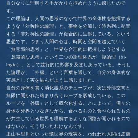
自分なりに理解する手がかりを掴めたように感じたので
す。
この理論は、人間の思考のなかで世界の全体性を把握する
ような「対称性の論理」と、事物を分節して時系列に配置
する「非対称性の論理」が複合的に生起している、という
思想です。つまり人間の心は、時間と空間を超えていく
「無意識的思考」と、世界を合理的に把握しようとする
「意識的な思考」という二つの論理体系が「複論理（bi-
logic）」として並行的に影響を及ぼしあっている。そうし
た論理が、「外臓」という言葉を通して、自分の身体的な
実感として実を結んだように感じました。
自分の身体を貫く消化器系のチューブが、実は外部空間と
無限に開かれた絡まり合うループを形成している。この
ループを「外臓」として概念化することによって、個々の
身体を外界とつなぎながら、食べるものと食べられるもの
が共生している世界を理解するような回路が開かれるので
はないか。そう思ったわけなんです。
里山や里川といった環世界の現実を、われわれ人間は皮膚