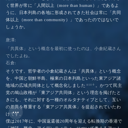
く世界が常に「人間以上（more than human）」であるよ
About
うに、日本列島の各地に形成されてきた社会は常に「共同
体以上（more than community）」であったのではないで
Contact
しょうか。
Newsletter
唐澤:
Texts
「共異体」という概念を最初に使ったのは、小倉紀蔵さん
でしたよね。
Authors
石倉:
Projects
そうです。哲学者の小倉紀蔵さんは「共異体」という概念
Items
を、中国と朝鮮半島、極東の日本列島といった東アジア諸
地域の広域共同体として概念化しました
。かつて民主
※10
Typesetting
党の鳩山政権が「東アジア共同体」という理念を掲げたと
きにも、それに対する一種のオルタナティブとして、互い
の差異を尊重する「東アジア共異体」を提起されていたわ
Text Style
けです。
僕は2017年に、中国返還後20周年を迎える転換期の香港で
1x