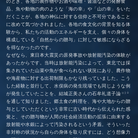
のとき、各地の農作物やお酒や味噌・醤油などの発酵食
品、魚や動物の肉のような「海の幸」や「山の幸」をいた
だくことが、各地の神仏に対する信仰と不可分であること
に改めて気づかされました。各地の食文化の背景を知る体
験から、私たちの活動のエネルギーを支え、個々の身体を
構成している「自然からの贈与」に対して敏感にならざる
を得なかったのです。
なぜなら、東日本大震災の原発事故や放射能汚染の体験が
あったからです。当時は放射能汚染によって、東北では採
集されていた山菜や魚が食べられない状況にあり、農作物
や海産物に対する出荷制限もかなり残っていました。こう
した経験と並行して、水俣病の発生現場でも同じような例
が発生していたことを、結城正美さんの石牟礼道子論
※3
を通して知りました。郷土食の料理を、海や大地からの贈
与としていただくという非常に古い時代から伝えられた感
覚と、その贈与物が人間の社会経済活動の拡張に由来する
放射能や水銀によって汚染されるという矛盾。そういった
非対称の状況から自らの身体を取り戻すには、どう想像力