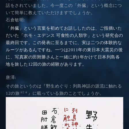
話をされていました。今一度この「外臓」という概念につ
いて簡単に教えていただけますでしょうか。
石倉敏明:
「外臓」という言葉を初めてお話ししたのは、ご指摘いた
だいた「ホモ・エデンス 可食性の人類学」という研究会の
最終回です。この発表に至るまでに、実は二つの体験的な
ルーツがあるんですね。一つは2011年の東日本大震災の後
に、写真家の田附勝さんと一緒に約1年かけて日本列島各
地を旅した12回の旅の経験があります。
唐澤:
その旅というのは『野生めぐり：列島神話の源流に触れる
12の旅
』に載っている旅のことでしょうか。
※2