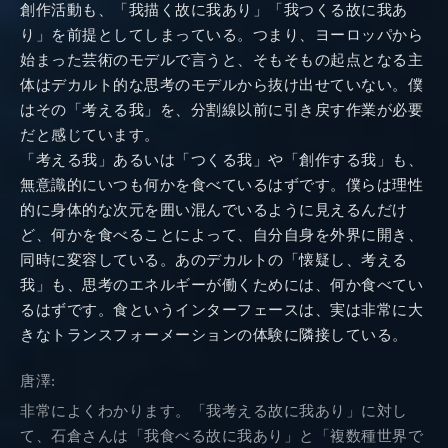
創作活動も、「我描く故に我あり」「我つくる故に我あ
り」を前提としてしまっている。つまり、ヨーロッパから
始まった芸術のモデルで言うと、そもそもの起点となる主
体はデカルト的な思考のモデルから抜け出せていない。僕
はその「考える我」を、分割線以前に引き戻す作業が必要
だと感じています。
「考える我」あるいは「つくる我」や「創作する我」も、
無意識的にいつも何かを食べているはずです。僕らは理性
的に身体的な次元を囲い混んでいるように見えるんだけ
ど、何かを食べることによって、自分自身を外界に開き、
同時に変容している。あのデカルトの「懐疑し、考える
我」も、思考のエネルギーが働くためには、何か食べてい
るはずです。食というインターフェースは、実は非常に大
きなトランスフォーメーションの体験に隣接している。
唐澤:
非常によくわかります。「我考える故に我あり」に対し
て、石倉さんは「我食べる故に我あり」と「複数種世界で