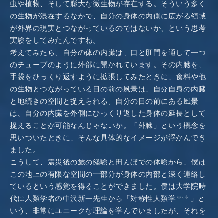
虫や植物、そして膨大な微生物が存在する。そういう多く
の生物が混在するなかで、自分の身体の内側に広がる領域
が外界の現実とつながっているのではないか、という思考
実験をしてみたんですね。
考えてみたら、自分の体の内臓は、口と肛門を通して一つ
のチューブのように外部に開かれています。その内臓を、
手袋をひっくり返すように拡張してみたときに、食料や他
の生物とつながっている目の前の風景は、自分自身の内臓
と地続きの空間と捉えられる。自分の目の前にある風景
は、自分の内臓を外側にひっくり返した身体の延長として
捉えることが可能なんじゃないか。「外臓」という概念を
思いついたときに、そんな具体的なイメージが浮かんでき
ました。
こうして、震災後の旅の経験と田んぼでの体験から、僕は
この地上の有限な空間の一部分が身体の内部と深く連絡し
ているという感覚を得ることができました。僕は大学院時
代に人類学者の中沢新一先生から「対称性人類学
」と
※5
いう、非常にユニークな理論を学んでいましたが、それを