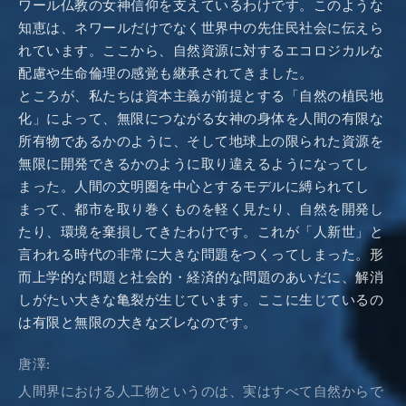
ワール仏教の女神信仰を支えているわけです。このような
知恵は、ネワールだけでなく世界中の先住民社会に伝えら
れています。ここから、自然資源に対するエコロジカルな
配慮や生命倫理の感覚も継承されてきました。
ところが、私たちは資本主義が前提とする「自然の植民地
化」によって、無限につながる女神の身体を人間の有限な
所有物であるかのように、そして地球上の限られた資源を
無限に開発できるかのように取り違えるようになってし
まった。人間の文明圏を中心とするモデルに縛られてし
まって、都市を取り巻くものを軽く見たり、自然を開発し
たり、環境を棄損してきたわけです。これが「人新世」と
言われる時代の非常に大きな問題をつくってしまった。形
而上学的な問題と社会的・経済的な問題のあいだに、解消
しがたい大きな亀裂が生じています。ここに生じているの
は有限と無限の大きなズレなのです。
唐澤:
人間界における人工物というのは、実はすべて自然からで