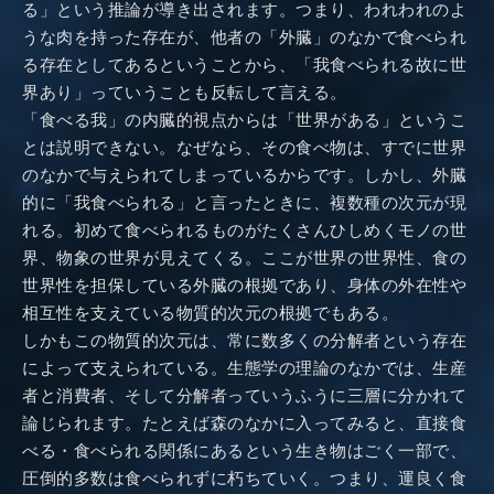
る」という推論が導き出されます。つまり、われわれのよ
うな肉を持った存在が、他者の「外臓」のなかで食べられ
る存在としてあるということから、「我食べられる故に世
界あり」っていうことも反転して言える。
「食べる我」の内臓的視点からは「世界がある」というこ
とは説明できない。なぜなら、その食べ物は、すでに世界
のなかで与えられてしまっているからです。しかし、外臓
的に「我食べられる」と言ったときに、複数種の次元が現
れる。初めて食べられるものがたくさんひしめくモノの世
界、物象の世界が見えてくる。ここが世界の世界性、食の
世界性を担保している外臓の根拠であり、身体の外在性や
相互性を支えている物質的次元の根拠でもある。
しかもこの物質的次元は、常に数多くの分解者という存在
によって支えられている。生態学の理論のなかでは、生産
者と消費者、そして分解者っていうふうに三層に分かれて
論じられます。たとえば森のなかに入ってみると、直接食
べる・食べられる関係にあるという生き物はごく一部で、
圧倒的多数は食べられずに朽ちていく。つまり、運良く食