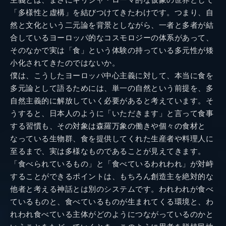
主義とは、まさにギリシャ・ローマ的な仮象の世界として
「多様性と虚構」を結びつけてきたわけです。つまり、自
然と文化という二元論を背景としながら、一者と多者が結
合しているヨーロッパ的なコスモロジーの体系があって、
そのなかで実は「食」という体験の持っている多元性が矮
小化されてきたのではないか。
僕は、こうしたヨーロッパ中心主義に対して、本当に食を
多元論として語るためには、単一の自然という前提を、多
自然主義的に解放していく必要があると考えています。そ
うすると、日本人のように「いただきます」と言って食事
する習慣も、その対象は森羅万象の働きや個々の食材と
なっている生物群、食を提供してくれた生産者や料理人に
至るまで、実は多様なものであることが見えてきます。
「食べられているもの」と「食べているわれわれ」が対峙
することができるポイントは、もちろん創造主を絶対的な
他者と考える神話とは別のシステムです。われわれが食べ
ているものと、食べているものが生まれてくる環境と、わ
れわれ食べている主体がどのようにつながっているのかと