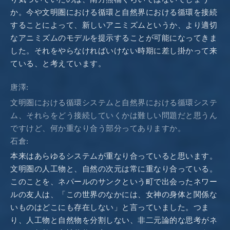
か。今や文明圏における循環と自然界における循環を接続
することによって、新しいアニミズムというか、より適切
なアニミズムのモデルを提示することが可能になってきま
した。それをやらなければいけない時期に差し掛かって来
ている、と考えています。
唐澤:
文明圏における循環システムと自然界における循環システ
ム、それらをどう接続していくかは難しい問題だと思うん
ですけど、何か重なり合う部分ってありますか。
石倉:
本来はあらゆるシステムが重なり合っていると思います。
文明圏の人工物と、自然の次元は常に重なり合っている。
このことを、ネパールのサンクという町で出会ったネワー
ルの友人は、「この世界のなかには、女神の身体と関係な
いものはどこにも存在しない」と言っていました。つま
り、人工物と自然物を分割しない、非二元論的な思考がネ