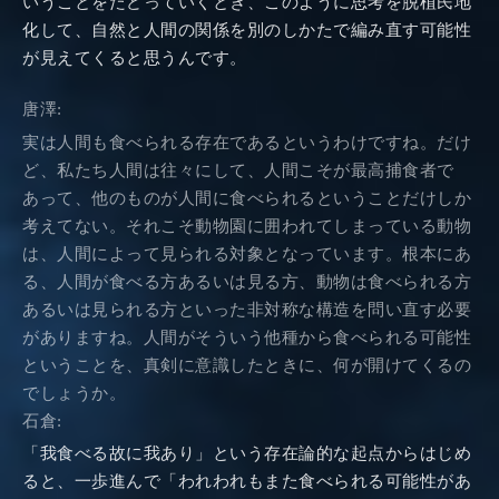
いうことをたどっていくとき、このように思考を脱植民地
化して、自然と人間の関係を別のしかたで編み直す可能性
が見えてくると思うんです。
唐澤:
実は人間も食べられる存在であるというわけですね。だけ
ど、私たち人間は往々にして、人間こそが最高捕食者で
あって、他のものが人間に食べられるということだけしか
考えてない。それこそ動物園に囲われてしまっている動物
は、人間によって見られる対象となっています。根本にあ
る、人間が食べる方あるいは見る方、動物は食べられる方
あるいは見られる方といった非対称な構造を問い直す必要
がありますね。人間がそういう他種から食べられる可能性
ということを、真剣に意識したときに、何が開けてくるの
でしょうか。
石倉:
「我食べる故に我あり」という存在論的な起点からはじめ
ると、一歩進んで「われわれもまた食べられる可能性があ