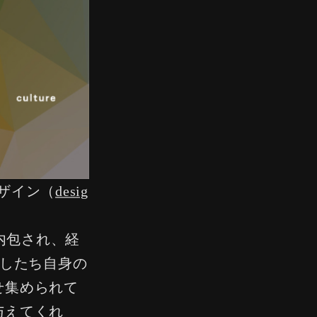
デザイン（
desig
内包され、経
したち自身の
せ集められて
与えてくれ