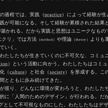
の過程では、実践（
practice
）によって経験が生
践が可能になる。そして経験が累積された結果
が築かれる。だから実践と思想はユニークなもの
/ エクリ」では方法
や理論
よりも
（method）
（theory）
ていく。
わたしたちが生きていくのに不可欠な、コミュ
ion
）という活動に向かう。わたしたちはコミュ
化（
culture
）と社会（
society
）を形成する。こ
間とともに歩み続けてきた。
が巡り、どんなに環境が変わろうと、わたした
的に「人間のためのデザイン」が行われる。だ
グとして不可視なものにした。わたしたちはデ