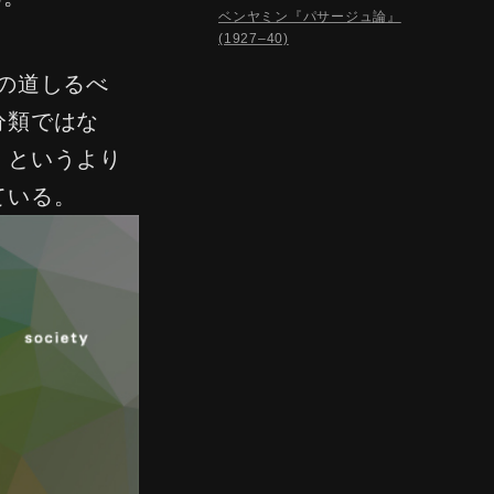
ベンヤミン『パサージュ論』
(1927–40)
めの道しるべ
分類ではな
）というより
ている。