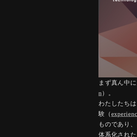
まず真ん中に
n
）。
わたしたちは
験（
experien
ものであり、
体系化された