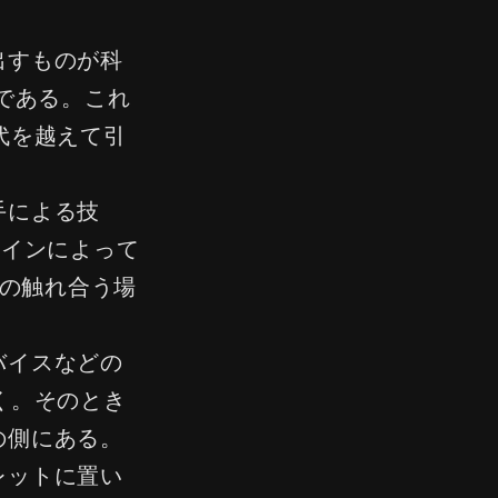
出すものが科
である。これ
代を越えて引
手による技
ザインによって
の触れ合う場
バイスなどの
く。そのとき
の側にある。
レットに置い