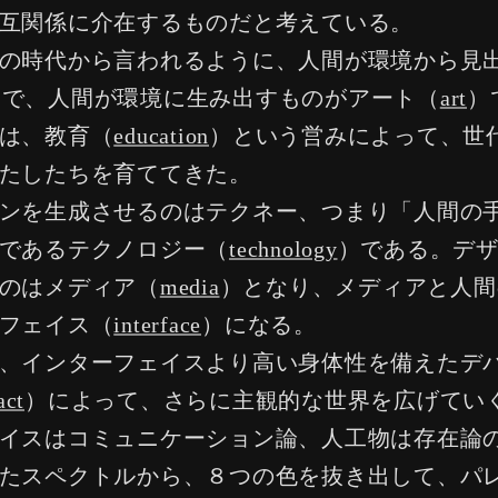
互関係に介在するものだと考えている。
の時代から言われるように、人間が環境から見
）で、人間が環境に生み出すものがアート（
art
）
は、教育（
education
）という営みによって、世
たしたちを育ててきた。
ンを生成させるのはテクネー、つまり「人間の
であるテクノロジー（
technology
）である。デ
のはメディア（
media
）となり、メディアと人間
フェイス（
interface
）になる。
、インターフェイスより高い身体性を備えたデ
act
）によって、さらに主観的な世界を広げてい
イスはコミュニケーション論、人工物は存在論
たスペクトルから、８つの色を抜き出して、パ