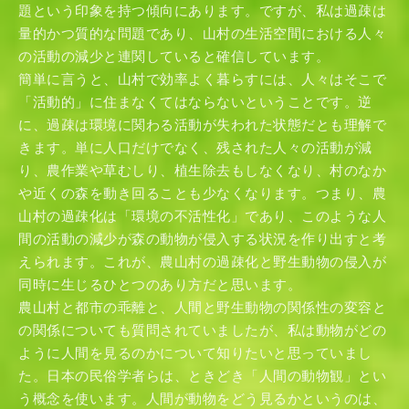
題という印象を持つ傾向にあります。ですが、私は過疎は
量的かつ質的な問題であり、山村の生活空間における人々
の活動の減少と連関していると確信しています。
簡単に言うと、山村で効率よく暮らすには、人々はそこで
「活動的」に住まなくてはならないということです。逆
に、過疎は環境に関わる活動が失われた状態だとも理解で
きます。単に人口だけでなく、残された人々の活動が減
り、農作業や草むしり、植生除去もしなくなり、村のなか
や近くの森を動き回ることも少なくなります。つまり、農
山村の過疎化は「環境の不活性化」であり、このような人
間の活動の減少が森の動物が侵入する状況を作り出すと考
えられます。これが、農山村の過疎化と野生動物の侵入が
同時に生じるひとつのあり方だと思います。
農山村と都市の乖離と、人間と野生動物の関係性の変容と
の関係についても質問されていましたが、私は動物がどの
ように人間を見るのかについて知りたいと思っていまし
た。日本の民俗学者らは、ときどき「人間の動物観」とい
う概念を使います。人間が動物をどう見るかというのは、