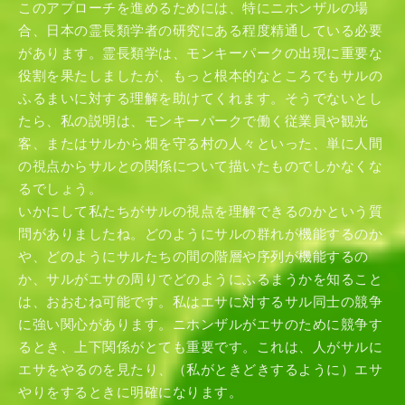
このアプローチを進めるためには、特にニホンザルの場
合、日本の霊長類学者の研究にある程度精通している必要
があります。霊長類学は、モンキーパークの出現に重要な
役割を果たしましたが、もっと根本的なところでもサルの
ふるまいに対する理解を助けてくれます。そうでないとし
たら、私の説明は、モンキーパークで働く従業員や観光
客、またはサルから畑を守る村の人々といった、単に人間
の視点からサルとの関係について描いたものでしかなくな
るでしょう。
いかにして私たちがサルの視点を理解できるのかという質
問がありましたね。どのようにサルの群れが機能するのか
や、どのようにサルたちの間の階層や序列が機能するの
か、サルがエサの周りでどのようにふるまうかを知ること
は、おおむね可能です。私はエサに対するサル同士の競争
に強い関心があります。ニホンザルがエサのために競争す
るとき、上下関係がとても重要です。これは、人がサルに
エサをやるのを見たり、（私がときどきするように）エサ
Home
やりをするときに明確になります。