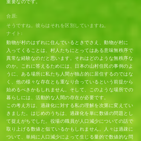
重要なのです。
合原:
そうですね。彼らはそれを区別していますね。
ナイト:
動物が村のはずれに住んでいるときでさえ、動物が村に
入ってくることは、村人たちにとってはある意味無秩序で
異常な経験なのだと思います。それはどのような無秩序な
のか。これに答えるためには、日本の山村住民の事例のよ
うに、ある場所に私たち人間が独占的に居住するのではな
く、他の様々な存在とも重なり合っているという前提から
始めるべきかもしれません。そして、このような場所での
暮らしには、活動的な人間の存在が必要です。
この考え方は、過疎化に対する私の理解を次第に変えてい
きました。はじめのうちは、過疎化を単に数値の問題とし
て捉えがちでした。役場の職員が人口減少についての話で
取り上げる数値と似ているかもしれません。人々は過疎に
ついて、単純に人口減少によって生じる量的で数値的な問