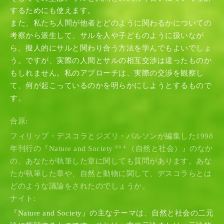
するためにも使えます。
また、私たち人間が他者とどのように関わるかについての
考察から派生して、サルを人や子どものように扱いなが
ら、擬人的にサルと関わり合う方法を学んでもよいでしょ
う。ですが、実際の人間とサルの相互交渉は違ったものか
もしれません。私のアプローチは、実際の交渉を観察し
て、何が起こっているのかを明らかにしようとするもので
す。
合原:
フィリップ・デスコラとジズリ・パルソンが編集した1998
年刊行の『Nature and Society
（自然と社会）』のなか
※4
の、あなたが執筆した章に関しても質問があります。あな
たが執筆した章や、自然と動物に関して、デスコラらとは
どのような議論をされたのでしょうか。
ナイト:
『Nature and Society』の主なテーマは、自然と社会の二元