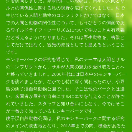
クを訪問しました。結果的にこの経験は、日本の人間とサ
ルとの関係性に関する私の視野を広げてくれました。村で
生じている人間と動物のコンフリクトだけではなく、日本
での人間と動物の関係性について、もうひとつの側面であ
るワイルドライフ・ツーリズムについて学ぶことも有意義
だと考えるようになりました。それは野生動物を、害獣と
してだけではなく、観光の資源としても捉えるということ
です。
モンキーパークの研究を通じて、私のテーマは人間とサル
のコンフリクトから、サルが人間の魅力を受け取ることへ
と移っていきました。2000年代には日本中のモンキーパー
クを訪れましたが、なかでも特に深く関わったのが、小豆
島の銚子渓自然動物公園でした。そこは他のパークとは違
い、来園者が屋外で自由にサルにエサを与えることが許さ
れていました。スタッフと知り合いにもなり、今ではそこ
が一番よく知っているモンキーパークです。
銚子渓自然動物公園は、私のモンキーパークに関する研究
のメインの調査地となり、2018年までの間、機会があるた