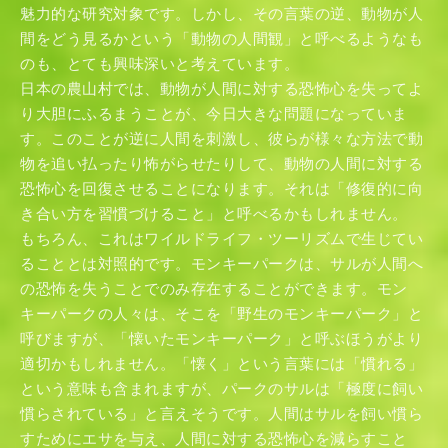
魅力的な研究対象です。しかし、その言葉の逆、動物が人
間をどう見るかという「動物の人間観」と呼べるようなも
のも、とても興味深いと考えています。
日本の農山村では、動物が人間に対する恐怖心を失ってよ
り大胆にふるまうことが、今日大きな問題になっていま
す。このことが逆に人間を刺激し、彼らが様々な方法で動
物を追い払ったり怖がらせたりして、動物の人間に対する
恐怖心を回復させることになります。それは「修復的に向
き合い方を習慣づけること」と呼べるかもしれません。
もちろん、これはワイルドライフ・ツーリズムで生じてい
ることとは対照的です。モンキーパークは、サルが人間へ
の恐怖を失うことでのみ存在することができます。モン
キーパークの人々は、そこを「野生のモンキーパーク」と
呼びますが、「懐いたモンキーパーク」と呼ぶほうがより
適切かもしれません。「懐く」という言葉には「慣れる」
という意味も含まれますが、パークのサルは「極度に飼い
慣らされている」と言えそうです。人間はサルを飼い慣ら
すためにエサを与え、人間に対する恐怖心を減らすこと