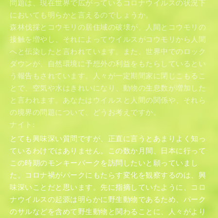
問題は、現在世界で広がっているコロナウイルスの状況下
においても明らかと言えるのでしょうか。
森林伐採とコウモリの居住域の破壊が、人間とコウモリの
接触を増やし、それによってウイルスがコウモリから人間
へと伝染したと言われています。また、世界中でのロック
ダウンが、自然環境に予想外の利益をもたらしているとい
う報告もされています。人々が一定期間家に閉じこもるこ
とで、空気や水はきれいになり、動物の生息数が増加した
と言われます。あなたはウイルスと人間の関係や、それら
の境界の問題について、どうお考えですか。
ナイト:
とても興味深い質問ですが、正直に言うとあまりよく知っ
ているわけではありません。この数か月間、日本に行って
この時期のモンキーパークを訪問したいと願っていまし
た。コロナ禍がパークにもたらす変化を観察するのは、興
味深いことだと思います。先に指摘していたように、コロ
ナウイルスの起源は明らかに野生動物であるため、パーク
のサルなどを含めて野生動物と関わることに、人々がより