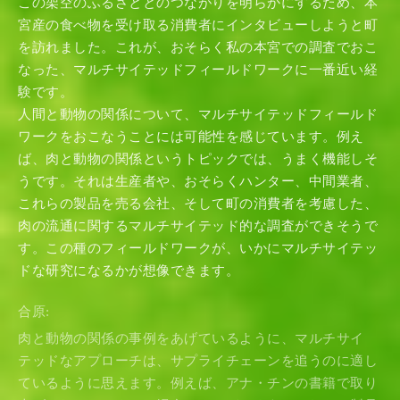
この架空のふるさととのつながりを明らかにするため、本
宮産の食べ物を受け取る消費者にインタビューしようと町
を訪れました。これが、おそらく私の本宮での調査でおこ
なった、マルチサイテッドフィールドワークに一番近い経
験です。
人間と動物の関係について、マルチサイテッドフィールド
ワークをおこなうことには可能性を感じています。例え
ば、肉と動物の関係というトピックでは、うまく機能しそ
うです。それは生産者や、おそらくハンター、中間業者、
これらの製品を売る会社、そして町の消費者を考慮した、
肉の流通に関するマルチサイテッド的な調査ができそうで
す。この種のフィールドワークが、いかにマルチサイテッ
ドな研究になるかが想像できます。
合原:
肉と動物の関係の事例をあげているように、マルチサイ
テッドなアプローチは、サプライチェーンを追うのに適し
ているように思えます。例えば、アナ・チンの書籍で取り