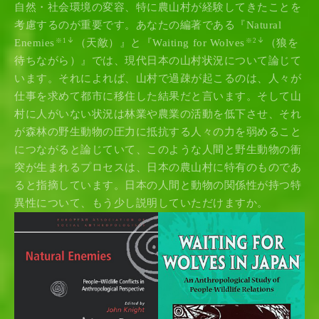
自然・社会環境の変容、特に農山村が経験してきたことを
考慮するのが重要です。あなたの編著である『Natural
Enemies
（天敵）』と『Waiting for Wolves
（狼を
※1
※2
待ちながら）』では、現代日本の山村状況について論じて
います。それによれば、山村で過疎が起こるのは、人々が
仕事を求めて都市に移住した結果だと言います。そして山
村に人がいない状況は林業や農業の活動を低下させ、それ
が森林の野生動物の圧力に抵抗する人々の力を弱めること
につながると論じていて、このような人間と野生動物の衝
突が生まれるプロセスは、日本の農山村に特有のものであ
ると指摘しています。日本の人間と動物の関係性が持つ特
異性について、もう少し説明していただけますか。