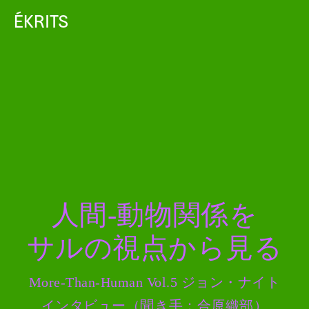
ÉKRITS
人間
-動物関係を
サルの
視点から
見る
M
or
e-Than-Human Vol.5
ジョン・ナイト
インタビュー
（聞き
手：合原織部）