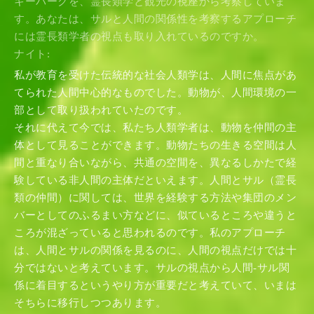
キーパークを、霊長類学と観光の視座から考察していま
す。あなたは、サルと人間の関係性を考察するアプローチ
には霊長類学者の視点も取り入れているのですか。
ナイト:
私が教育を受けた伝統的な社会人類学は、人間に焦点があ
てられた人間中心的なものでした。動物が、人間環境の一
部として取り扱われていたのです。
それに代えて今では、私たち人類学者は、動物を仲間の主
体として見ることができます。動物たちの生きる空間は人
間と重なり合いながら、共通の空間を、異なるしかたで経
験している非人間の主体だといえます。人間とサル（霊長
類の仲間）に関しては、世界を経験する方法や集団のメン
バーとしてのふるまい方などに、似ているところや違うと
ころが混ざっていると思われるのです。私のアプローチ
は、人間とサルの関係を見るのに、人間の視点だけでは十
分ではないと考えています。サルの視点から人間-サル関
係に着目するというやり方が重要だと考えていて、いまは
そちらに移行しつつあります。