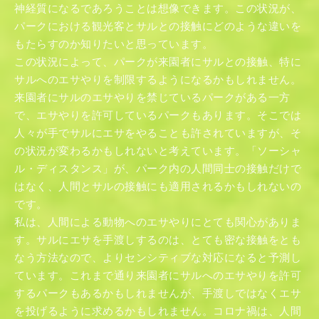
神経質になるであろうことは想像できます。この状況が、
パークにおける観光客とサルとの接触にどのような違いを
もたらすのか知りたいと思っています。
この状況によって、パークが来園者にサルとの接触、特に
サルへのエサやりを制限するようになるかもしれません。
来園者にサルのエサやりを禁じているパークがある一方
で、エサやりを許可しているパークもあります。そこでは
人々が手でサルにエサをやることも許されていますが、そ
の状況が変わるかもしれないと考えています。「ソーシャ
ル・ディスタンス」が、パーク内の人間同士の接触だけで
はなく、人間とサルの接触にも適用されるかもしれないの
です。
私は、人間による動物へのエサやりにとても関心がありま
す。サルにエサを手渡しするのは、とても密な接触をとも
なう方法なので、よりセンシティブな対応になると予測し
ています。これまで通り来園者にサルへのエサやりを許可
するパークもあるかもしれませんが、手渡しではなくエサ
を投げるように求めるかもしれません。コロナ禍は、人間