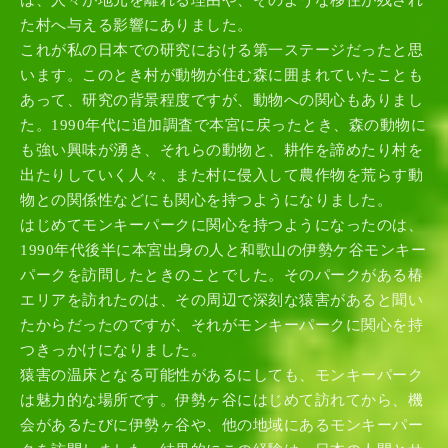
は、人々が地元を離れる理由や、そのような移住が残され
た村へ与える影響にありました。
これが私の日本での研究における第一ステージだったと思
います。このとき村が動物が住む森に囲まれていたことも
あって、研究の背景程度ですが、動物への関心もありまし
た。1990年代に追加調査で本宮に戻ったとき、森の動物に
も強い興味が湧き、それらの動物と、耕作を諦めたり村を
出たりしていく人々、また村に侵入して農作物を荒らす動
物との関係性などにも関心を持つようになりました。
はじめてモンキーパークに関心を持つようになったのは、
1990年代後半に本宮出身の人と和歌山の伊勢ケ谷モンキー
パークを訪問したときのことでした。そのパークがある椿
エリアを訪れたのは、その周辺で深刻な猿害があると聞い
たからだったのですが、それがモンキーパークに関心を持
つきっかけになりました。
猿害の温床となる可能性があるにしても、モンキーパーク
は魅力的な場所です。伊勢ヶ谷にはじめて訪れてから、機
会があるたびに伊勢ヶ谷や、他の地域にあるモンキーパー