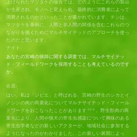
上げられたマツタケの場合では、どのようにこれらの製品
が生産され、モノへと変えられ、最終的に消費者によって
消費されるのかといったことが書かれています。チンは、
マツタケを事例に、人間と非人間の関係を含むこれらのつ
ながりを描くためにマルチサイテッドのアプローチを使っ
たのだと思います。
ナイト:
あなたの宮崎の猟師に関する調査では、マルチサイテッ
ド・フィールドワークを採用することも考えているのです
か。
合原:
はい。私は「ジビエ」と呼ばれる、宮崎の野生のシカとイ
ノシシの肉の商業化についてマルチサイテッド・フィール
ドワークをおこなったことがあります
。野生獣肉の商
※6
業化により、人間や猟犬の寄生虫感染について興味のある
寄生虫学者などの新しいアクターが、地域社会に参加する
ようになったのがわかりました。この新しい展開によっ