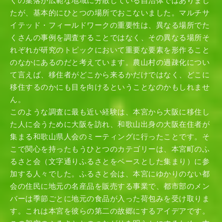
くの集落が広範な地域に分散している自治体ではありまし
たが、基本的にひとつの場所でおこないました。マルチサ
イテッド・フィールドワークの重要性は、異なる場所でた
くさんの事例を調査することではなく、その異なる場所そ
れぞれが研究のトピックにおいて重要な要素を形作ること
のなかにあるのだと考えています。農山村の過疎化につい
て言えば、移住者がどこから来るかだけではなく、どこに
移住するのかにも目を向けるということなのかもしれませ
ん。
このような調査に最も近い経験は、本宮から大阪に移住し
た人に会うために大阪を訪れ、和歌山出身の大阪在住者が
集まる和歌山県人会のミーティングに行ったことです。そ
こで関心を持ったもうひとつのカテゴリーは、本宮町のふ
るさと会（文字通りふるさとをベースとした集まり）に参
加する人々でした。ふるさと会は、本宮にゆかりのない都
会の住民に地元の名産品を販売する事業で、都市部のメン
バーは季節ごとに地元の食品が入った荷包みを受け取りま
す。これは本宮を彼らの第二の故郷にするアイデアです。