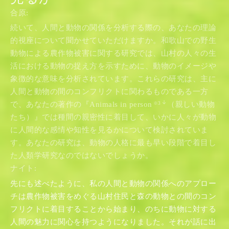
合原:
続いて、人間と動物の関係を分析する際の、あなたの理論
的視座について聞かせていただけますか。和歌山での野生
動物による農作物被害に関する研究では、山村の人々の生
活における動物の捉え方を示すために、動物のイメージや
象徴的な意味を分析されています。これらの研究は、主に
人間と動物の間のコンフリクトに関わるものである一方
で、あなたの著作の『Animals in person
（親しい動物
※3
たち）』では種間の親密性に着目して、いかに人々が動物
に人間的な感情や知性を見るかについて検討されていま
す。あなたの研究は、動物の人格に最も早い段階で着目し
た人類学研究なのではないでしょうか。
ナイト:
先にも述べたように、私の人間と動物の関係へのアプロー
チは農作物被害をめぐる山村住民と森の動物との間のコン
フリクトに着目することから始まり、のちに動物に対する
人間の魅力に関心を持つようになりました。それが話に出