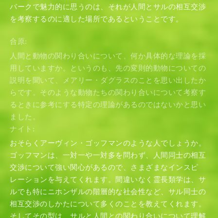
パークで魅力的に思うのは、それが人間とサルの相互交渉
を考察するのに適した場所であるということです。
合原:
人間と動物の関わり合いについて、何か具体的な理論を採
用していますか。というのも、先の変則的動物についての
説明を聞いて、メアリー・ダグラスのことを思い出したか
らです。そのような動物たちの関わり合いについて考察す
るときに参考にする特定の理論があるのではないかと思い
ました。
ナイト:
おそらくアーヴィン・ゴッフマンのような人でしょうか。
ゴッフマンは、一対一や一対多を問わず、人間同士の相互
交渉について強い関心があるので、さまざまなインスピ
レーションを与えてくれます。間違いなく霊長類学は、サ
ルでも特にニホンザルの階層的な社会性など、サル同士の
相互交渉のしかたについて多くのことを教えてくれます。
そしてその型は、サルと人間との関わり合いについて理解