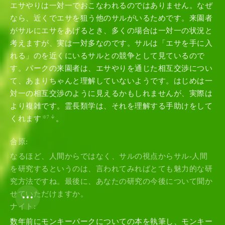
エサやりは一対一でおこなわれるのではありません。なぜ
なら、近くでエサを狙う他のサルがいるためです。来園者
About
がサルにエサをあげるとき、多くの場合は一対一の状況と
Contact
考えますが、実は一対多なのです。サルは「エサを手に入
Newsletter
れる」のを近くにいるサルとの競争として見ているので
す。パークの来園者は、エサやりを通じた相互交渉につい
て、あまりちゃんと理解していないようです。はじめは一
Texts
対一の相互交渉のように見えるかもしれませんが、実際は
Authors
より複雑です。霊長類学は、それを理解する手助けをして
Projects
くれます
。
※7
Items
合原:
なるほど、人間からではなく、サルの視点からサル-人間
Typesetting
を研究するというのは、言われてみればとても魅力的な研
究方法ですね。最後に、あなたの研究の今後について聞か
Text Style
せていただけますか。
ナイト:
1x
数年前にモンキーパークについての本を執筆し、モンキー