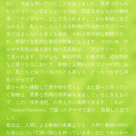
則）」理論を用いていたことがありました。境界づけられ
たカテゴリーに収まらないものは、問題含みなものや無秩
序、「アノマリー」として見られます。これを動物に当て
はめると、私たちにとってある動物が文化的カテゴリーに
当てはまらないと見える場合、それは変則的な動物とさ
れ、特別で文化的な着目の対象になります。そのため、サ
ルや大型類人猿を含む他の霊長類は、「アノマリー」とし
て見られます。なぜなら、解剖学的、行動学的、認知学的
など様々な点において、動物と人間のカテゴリーの間にあ
り、私たちと似ているけれども異なる、どっちつかずな存
在だからです。
森から村へ移動して農作物を荒らし、また森へと戻ってい
く動物は、重要な空間の境界線を違反していると言えるの
で、この「境界侵犯」の考え方が適用できます。これが
『Natural Enemies』で扱ったテーマであり、貢献した点で
した。
最近は、人間による動物の表象よりも、人間と動物の関わ
り合いについて深い関心を持っています。ひとつモンキー