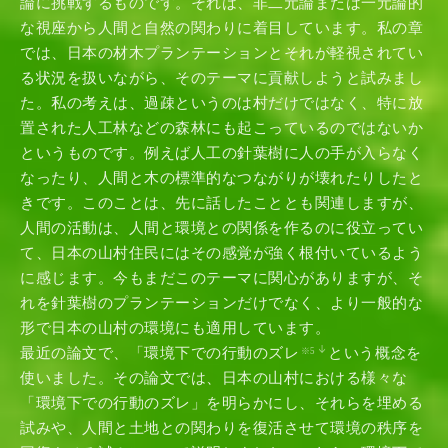
論に挑戦するものです。それは、非二元論または一元論的
な視座から人間と自然の関わりに着目しています。私の章
では、日本の材木プランテーションとそれが軽視されてい
る状況を扱いながら、そのテーマに貢献しようと試みまし
た。私の考えは、過疎というのは村だけではなく、特に放
置された人工林などの森林にも起こっているのではないか
というものです。例えば人工の針葉樹に人の手が入らなく
なったり、人間と木の標準的なつながりが壊れたりしたと
きです。このことは、先に話したこととも関連しますが、
人間の活動は、人間と環境との関係を作るのに役立ってい
て、日本の山村住民にはその感覚が強く根付いているよう
に感じます。今もまだこのテーマに関心がありますが、そ
れを針葉樹のプランテーションだけでなく、より一般的な
形で日本の山村の環境にも適用しています。
最近の論文で、「環境下での行動のズレ
という概念を
※5
使いました。その論文では、日本の山村における様々な
「環境下での行動のズレ」を明らかにし、それらを埋める
試みや、人間と土地との関わりを復活させて環境の秩序を