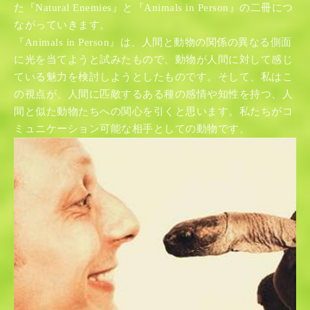
た『Natural Enemies』と『Animals in Person』の二冊につ
ながっていきます。
『Animals in Person』は、人間と動物の関係の異なる側面
に光を当てようと試みたもので、動物が人間に対して感じ
ている魅力を検討しようとしたものです。そして、私はこ
の視点が、人間に匹敵するある種の感情や知性を持つ、人
間と似た動物たちへの関心を引くと思います。私たちがコ
ミュニケーション可能な相手としての動物です。