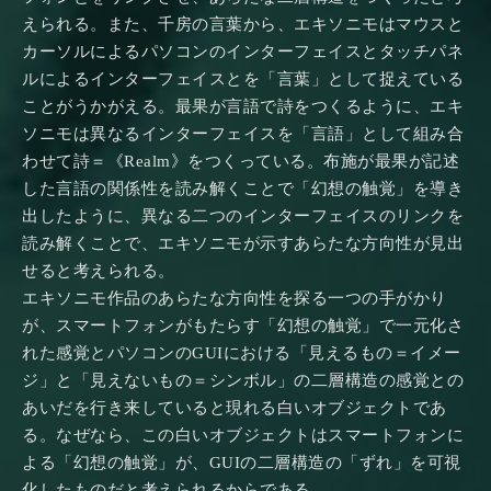
えられる。また、千房の言葉から、エキソニモはマウスと
カーソルによるパソコンのインターフェイスとタッチパネ
ルによるインターフェイスとを「言葉」として捉えている
ことがうかがえる。最果が言語で詩をつくるように、エキ
ソニモは異なるインターフェイスを「言語」として組み合
わせて詩＝《Realm》をつくっている。布施が最果が記述
した言語の関係性を読み解くことで「幻想の触覚」を導き
出したように、異なる二つのインターフェイスのリンクを
読み解くことで、エキソニモが示すあらたな方向性が見出
せると考えられる。
エキソニモ作品のあらたな方向性を探る一つの手がかり
が、スマートフォンがもたらす「幻想の触覚」で一元化さ
れた感覚とパソコンのGUIにおける「見えるもの＝イメー
ジ」と「見えないもの＝シンボル」の二層構造の感覚との
あいだを行き来していると現れる白いオブジェクトであ
る。なぜなら、この白いオブジェクトはスマートフォンに
よる「幻想の触覚」が、GUIの二層構造の「ずれ」を可視
化したものだと考えられるからである。