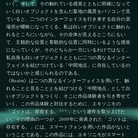
いく。そして、その触れている感覚とともに明確になって
いく白いオブジェクトを含んだ墓地の風景をパソコンで見
ていると、二つのインターフェイスを行き来する自分の居
場所が曖昧になってくる。私は白いオブジェクトに触れら
れるところにいながら、その全体が見えるところにもい
て、主観的な位置と客観的な位置に同時にいるような感覚
になっていくが、そのどちらか一方にいるわけではなく、
私自身も白いオブジェクトとともに二つの異なるインター
フェイスを結びつけている「中間地点」に存在しているの
ではないかと感じられるのである。
《Realm》は二つの異なるインターフェイスを用いて、触
れることと見ることとを結びつける「中間地点」として白
いオブジェクトをつくり、そこに作品体験者を引き寄せて
いく。この作品体験と対比するために、エキソニモの
「ゴットは、存在する。
」という連作を取り上げた
※5
い。その理由の一つが、2009年に発表された「ゴットは、
存在する。」には、スマートフォンを用いた作品がないと
いうことである。この作品には、エキソニモがスマート