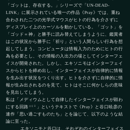
「ゴットは、存在する。」シリーズで「UN-DEAD-
LINK」に展示されている唯一の作品《Pray》では、重ね
合わされた二つの光学式マウスがヒトの行為を介さずに
ディスプレイ上のカーソルを動かしている。「ゴット」を
「ゴッド＝神」と勝手に読み替えてしまうように、鑑賞者
はこの状況から勝手に「祈り」という人間らしい行為を想
起してしまう。コンピュータは情報入力のためにヒトの行
為を必要とし、その情報の入出力の場としてインターフェ
イスが開発された。しかし、エキソニモはインターフェイ
スからヒトを締め出し、インターフェイスが自律的に情報
を生み出す状況をつくり出す。ヒトを介さずに自律的に情
報が生み出されるのを見て、ヒトはそこに何かしらの意味
を見出してしまう。
私は「メディウムとして自律したインターフェイスが顕わ
にする回路
」というテキストで《Pray》と谷口暁彦の
※6
連作「思い過ごすものたち」とを論じて、以下のような結
論に至った。
エキソニモと谷口は、それぞれのインターフェイス