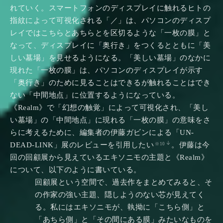
れていく。スマートフォンのディスプレイに触れるヒトの
指紋によって可視化される「／」は、パソコンのディスプ
レイではこちらとあちらとを区切るような「一枚の膜」と
なって、ディスプレイに「奥行き」をつくるとともに「美
しい墓場」を見せるようになる。「美しい墓場」のなかに
現れた「一枚の膜」は、パソコンのディスプレイが示す
「奥行き」のために見ることはできるが触れることはでき
ない「中間地点」に位置するようになっている。
《Realm》で「幻想の触覚」によって可視化され、「美し
い墓場」の「中間地点」に現れる「一枚の膜」の意味をさ
らに考えるために、編集者の伊藤ガビンによる「UN-
DEAD-LINK」展のレビューを引用したい
。伊藤は今
※10
回の回顧展から見えているエキソニモの主題と《Realm》
について、以下のように書いている。
回顧展という空間で、過去作をまとめてみると、そ
の作家の強い主題、隠しようのない芯が見えてく
る。私にはエキソニモが、執拗に「こちら側」と
「あちら側」と「その間にある膜」みたいなものを