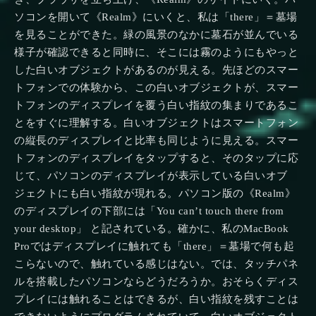
ソコンを開いて《Realm》にいくと、私は「there」＝墓場
を見ることができた。緑の風景のなかに墓石が並んでいる
様子が確認できると同時に、そこには霧のようにもやっと
した白いオブジェクトがあるのが見える。先ほどのスマー
トフォンでの体験から、この白いオブジェクトが、スマー
トフォンのディスプレイを覆う白い指紋の集まりであるこ
とをすぐに理解する。白いオブジェクトはスマートフォン
の縦長のディスプレイと比率も同じように見える。スマー
トフォンのディスプレイをタップすると、そのタップに応
じて、パソコンのディスプレイが表示している白いオブ
ジェクトにも白い指紋が現れる。パソコン版の《Realm》
のディスプレイの下部には「You can’t touch there from
your desktop」 と記されている。確かに、私のMacBook
Proではディスプレイに触れても「there」＝墓場で何も起
こらないので、触れている感じはない。では、タッチパネ
ルを搭載したパソコンならどうだろうか。おそらくディス
プレイには触れることはできるが、白い指紋を残すことは