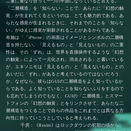
二重に重なり合って一つの平面になっていると言える。
「二層構造」を「知らない」ことで、あらたに「幻想の触
覚」が生まれてくるというのは、とても魅力的である。あ
らたな感覚が生まれるときに、それまでのことを「知らな
い」がゆえに感覚が刷新されることがあるからである。
布施は「「iPhone」の画面はイメージとシンボルの二層構
造を持たない。「見えるもの」と「見えないもの」の二重
性は、その「ずれ」は、世界を直接操作するような「幻想
の触覚」によって一元化され、消去される」と書いている
が、エキソニモは「見えるもの」と「見えないもの」との
あいだに「ずれ」があると考えているのではないだろう
か。なぜなら、彼らはGUIの二層構造をよく知っているか
らである。よく知っていることを知らないふりをするので
も忘れてしまうのでもなく、GUIの「二層構造」とスマー
トフォンの「幻想の触覚」とをリンクさせて、あらたな二
層構造をつくることで自らの作品をこれまでとは異なる方
向性に持っていこうとしていると考えられる。
千房：《Realm》はロックダウンの初期の頃から