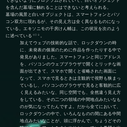
できないようにプログラムされていて、白いオブジェクト
を含んだ墓場に触れることはできないと考えられる。
墓場の風景と白いオブジェクトは、スマートフォンとパソ
コン双方に現れるが、その見え方は全く異なるものになっ
ている。エキソニモの千房けん輔は、この状況を次のよう
に述べている
。
※3
加えてウェブの技術的な話で、ロックダウンの時
に、未発表の個展のために作品を作ったりする中で
発見がありました。スマートフォンと同じアドレス
を、パソコンのウェブブラウザで開くとリッチな画
面が出てきて、スマホで開くと省略された画面に
なって、スマホで見るときは主観的で視野も狭まっ
ているし、パソコンのブラウザで見ると客観的に広
く見えるみたいな、同じ空間でも、全然違う見え方
をしている、その二つの領域の中間地点みたいなも
のが気になってたんですよ。だから全てにおいて、
ロックダウンの中で、いろんなものの間にある中間
地点みたいなことが、頭に浮かんで、ちょうどその