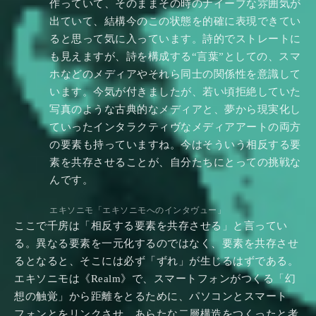
作っていて、そのままその時のナイーブな雰囲気が
出ていて、結構今のこの状態を的確に表現できてい
ると思って気に入っています。詩的でストレートに
も見えますが、詩を構成する“言葉”としての、スマ
ホなどのメディアやそれら同士の関係性を意識して
います。今気が付きましたが、若い頃拒絶していた
写真のような古典的なメディアと、夢から現実化し
ていったインタラクティヴなメディアアートの両方
の要素も持っていますね。今はそういう相反する要
素を共存させることが、自分たちにとっての挑戦な
んです。
エキソニモ「エキソニモへのインタヴュー」
ここで千房は「相反する要素を共存させる」と言ってい
る。異なる要素を一元化するのではなく、要素を共存させ
るとなると、そこには必ず「ずれ」が生じるはずである。
エキソニモは《Realm》で、スマートフォンがつくる「幻
想の触覚」から距離をとるために、パソコンとスマート
フォンとをリンクさせ、あらたな二層構造をつくったと考