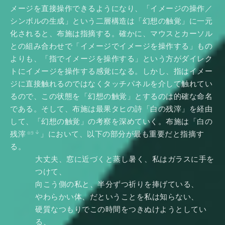
メージを直接操作できるようになり、「イメージの操作／
シンボルの生成」という二層構造は「幻想の触覚」に一元
化されると、布施は指摘する。確かに、マウスとカーソル
との組み合わせで「イメージでイメージを操作する」もの
よりも、「指でイメージを操作する」という方がダイレク
トにイメージを操作する感覚になる。しかし、指はイメー
ジに直接触れるのではなくタッチパネルを介して触れてい
るので、この状態を「幻想の触覚」とするのは的確な命名
である。そして、布施は最果タヒの詩「白の残滓」を経由
して、「幻想の触覚」の考察を深めていく。布施は「白の
残滓
」において、以下の部分が最も重要だと指摘す
※9
る。
大丈夫、窓に近づくと蒸し暑く、私はガラスに手を
つけて、
向こう側の私と、半分ずつ祈りを捧げている、
やわらかい体、だということを私は知らない、
硬質なつもりでこの時間をつきぬけようとしてい
る、