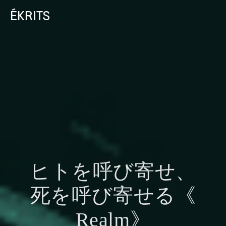
ÉKRITS
ヒトを
呼び
寄せ、
死を
呼び
寄せる《
Realm》