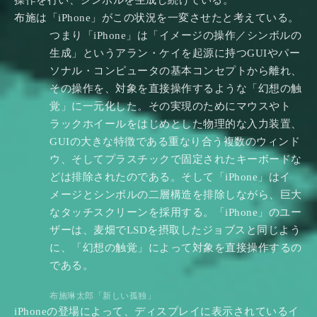
操作を行い、シンボルを生成し続けている。
布施は「iPhone」がこの状況を一変させたと考えている。
つまり「iPhone」は「イメージの操作／シンボルの
生成」というアラン・ケイを起源に持つGUIやパー
ソナル・コンピュータの基本コンセプトから離れ、
その操作を、対象を直接操作するような「幻想の触
覚」に一元化した。その実現のためにマウスやト
ラックホイールをはじめとした物理的な入力装置、
GUIの大きな特徴である重なり合う複数のウィンド
ウ、そしてプラスチックで固定されたキーボードな
どは排除されたのである。そして「iPhone」はイ
メージとシンボルの二層構造を排除しながら、巨大
なタッチスクリーンを採用する。「iPhone」のユー
ザーは、麦畑でLSDを摂取したジョブスと同じよう
に、「幻想の触覚」によって対象を直接操作するの
である。
布施琳太郎「新しい孤独」
iPhoneの登場によって、ディスプレイに表示されているイ