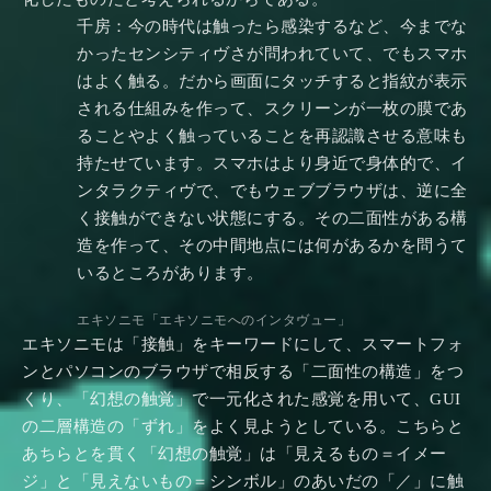
千房：今の時代は触ったら感染するなど、今までな
かったセンシティヴさが問われていて、でもスマホ
はよく触る。だから画面にタッチすると指紋が表示
される仕組みを作って、スクリーンが一枚の膜であ
ることやよく触っていることを再認識させる意味も
持たせています。スマホはより身近で身体的で、イ
ンタラクティヴで、でもウェブブラウザは、逆に全
く接触ができない状態にする。その二面性がある構
造を作って、その中間地点には何があるかを問うて
いるところがあります。
エキソニモ「エキソニモへのインタヴュー」
エキソニモは「接触」をキーワードにして、スマートフォ
ンとパソコンのブラウザで相反する「二面性の構造」をつ
くり、「幻想の触覚」で一元化された感覚を用いて、GUI
の二層構造の「ずれ」をよく見ようとしている。こちらと
あちらとを貫く「幻想の触覚」は「見えるもの＝イメー
ジ」と「見えないもの＝シンボル」のあいだの「／」に触