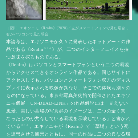
［図1］エキソニモ《Realm》(2020)／左がスマートフォンで見た場合，
右がパソコンで見た場合
本論考は、エキソニモが久々に発表したネットアートの作
品である《Realm
》が、二つのインターフェイスを持
※1
つ意味を探るものである。
《Realm》はパソコンとスマートフォンという二つの環境
からアクセスできるオンライン作品である。同じサイトに
アクセスしても、パソコンとスマートフォン双方のディス
プレイに表示される映像が異なり、そこでの体験も別々の
ものになっている。東京都写真美術館で開催されたエキソ
ニモ個展「UN-DEAD-LINK」の作品解説には「見えない
風景、美しい墓場の写真群のイメージは、二つの全く異
なったものが共存している環境を示唆している」と書かれ
ている
。エキソニモが《Realm》で「墓場」という死
※2
を連想させる風景とともに、同一の作品に二つの異なる環