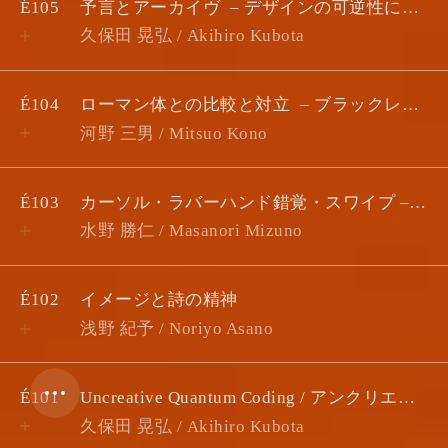
É105
予言とアーカイヴ
デザインの可逆性について
久保田 晃弘 / Akihiro Kubota
About
Contact
É104
ローマン体との比較と対立
​​ブラックレター素描 #2
Newsletter
河野 三男 / Mitsuo Kono
Texts
Authors
É103
カーソル・ラバーハンド錯覚・スワイプ – 「画面帰属感」がつくる自己を画面に帰属させたミニマルセルフ
水野 勝仁 / Masanori Mizuno
Projects
Items
É102
イメージと詩の精神
Typesetting
浅野 紀予 / Noriyo Asano
Text Style
É101
Uncreative Quantum Coding / アンクリエイティブ・量子コーディング
久保田 晃弘 / Akihiro Kubota
1x