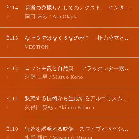
É114
切断の身振りとしてのテクスト
インターフェイスの途上で
岡田 麻沙 / Asa Okada
É113
なぜ３ではなく５なのか？
権力分立と希望の幾何学 #3
VECTION
É112
ロマン主義と自然観
​​ブラックレター素描 #3
河野 三男 / Mitsuo Kono
É111
魅惑する技術から生成するアルゴリズムへ
久保田 晃弘 / Akihiro Kubota
É110
行為を誘発する映像 – スワイプとベクション
水野 勝仁 / Masanori Mizuno