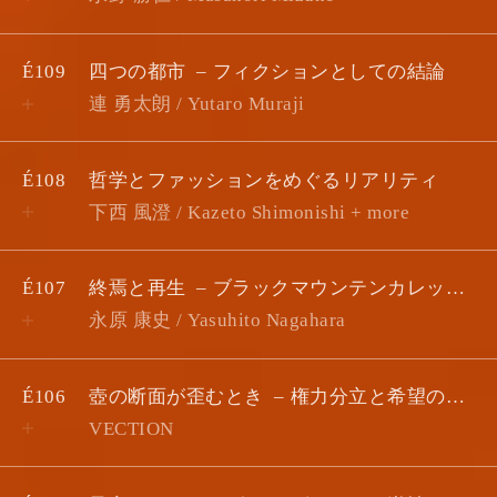
É109
四つの都市
フィクションとしての結論
連 勇太朗 / Yutaro Muraji
É108
哲学とファッションをめぐるリアリティ
下西 風澄 / Kazeto Shimonishi + more
É107
終焉と再生
ブラックマウンテンカレッジ考 #7
永原 康史 / Yasuhito Nagahara
É106
壺の断面が歪むとき
権力分立と希望の幾何学 #2
VECTION
Home