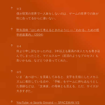
↑
※3
僕が現実の世界で一人旅をしないのは、ゲームの世界での旅が
性に合ってるからに違いない。
↑
野矢茂樹『はじめて考えるときのように —「わかる」ための哲
学的道案内』(2004)
↑
※4
何より申し訳なかったのは、1年以上も最高の友人たちを巻き込
んでしまったこと。マドルスルー（泥沼のようなプロセス）も
良いかもね、などとつき合ってくれた。
↑
※5
いま「あぺぽぺ」を見返してみると、文字を主役にしたメカニ
ズムに着目している点や、「手帖」をゲームに持ち込もうとし
た形跡などは、「文体派」の母体とも言える。ただ、サイズが
大きすぎた。
↑
YouTube: e-Sports Ground — SPACEMAN VS