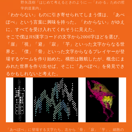
野矢茂樹『はじめて考えるときのように —「わかる」ための哲
学的道案内』
「わからない」ものに引き寄せられてしまう僕は、「あぺ
ぽぺ」という言葉に興味を持った。「わからない」がゆえ
に、すべてを受け入れてくれそうに見えた。
そこで僕はJIS漢字コードの文字から2000字ほどを選び、
「崖」「視」「避」「寂」「芋」といった文字からなる世
界と、「僕」「骨」といった文字からなるプレイヤーが登
場するゲームを作り始めた。構想は難航したが、概念にま
みれた世界を作り出せば、そこに「あぺぽぺ」を発見でき
るかもしれないと考えた。
「あぺぽぺ」に登場する文字たち。左から「骨」「寂」「芋」。細胞の