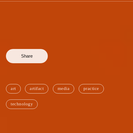
Share
art
artifact
media
practice
technology