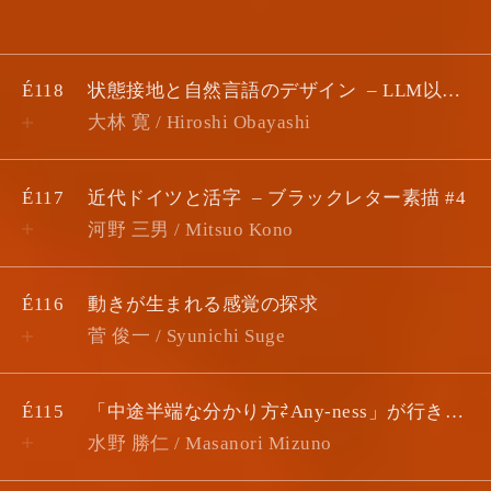
NO
TITLE
AUTHOR
É118
状態接地と自然言語のデザイン
LLM以後のデザインとテクスト #1
大林 寛 / Hiroshi Obayashi
É117
近代ドイツと活字
​​ブラックレター素描 #4
河野 三男 / Mitsuo Kono
É116
動きが生まれる感覚の探求
菅 俊一 / Syunichi Suge
É115
「中途半端な分かり方⇄Any-ness」が行き来するスカスカな管
水野 勝仁 / Masanori Mizuno