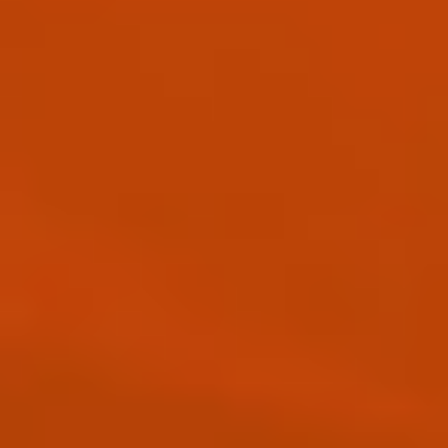
ソフトウェアプログラマー / 個人ゲーム開発者。半年働い
て、半年自分のゲームを作るという生活をしている。現
在、中目黒のアートギャラリーPicaresque（ピカレスク）
にて手帳コレクションを常時展示中。
Posts by the Author
文体派という冒険