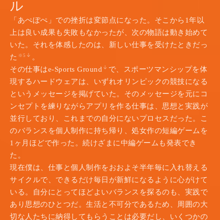
ル
「あぺぽぺ」での挫折は変節点になった。そこから1年以
上は良い成果も失敗もなかったが、次の物語は動き始めて
いた。それを体感したのは、新しい仕事を受けたときだっ
た
。
※5
その仕事はe-Sports Ground
で、スポーツマンシップを体
現するハードウェアは、いずれオリンピックの競技になる
というメッセージを掲げていた。そのメッセージを元にコ
ンセプトを練りながらアプリを作る仕事は、思想と実践が
並行しており、これまでの自分にないプロセスだった。こ
のバランスを個人制作に持ち帰り、処女作の短編ゲームを
1ヶ月ほどで作った。続けざまに中編ゲームも発表でき
た。
現在僕は、仕事と個人制作をおおよそ半年毎に入れ替える
サイクルで、できるだけ毎日が新鮮になるように心がけて
いる。自分にとってほどよいバランスを探るのも、実践で
あり思想のひとつだ。生活と不可分であるため、周囲の大
切な人たちに納得してもらうことは必要だし、いくつかの