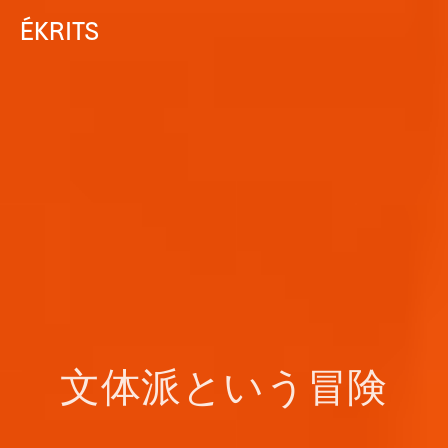
ÉKRITS
文体派と
いう
冒険