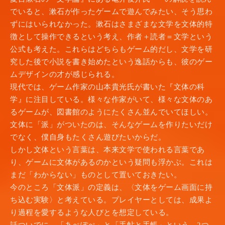
でいると、漱石が作ったゲームで遊んでみたい、そう思わ
ずにはいられなかった。漱石はさまざまな文学を文体的特
徴として操作できるという考え、作者＋読者＝文学という
公式も考えた。これらはどちらもゲーム的だし、文学を研
究した後で小説を書き始めたという逸話からも、彼のゲー
ムデザインの才が感じられる。
現代では、ゲーム作家の山本貴光氏が書いた『文体の科
学』に注目している。様々な作家がいて、様々な文体のあ
るゲームが、図書館のようにたくさん並んでいてほしい。
文体に「派」がついたのは、そんなゲームを作りたいだけ
でなく、僕自身もたくさん遊びたいからだ。
しかし文体という言葉は、本来文学で使われる言葉であ
り、ゲームに文体があるのかという疑問も浮かぶ。これは
まだ「わからない」ものとして置いておきたい。
今のところ「文体派」の定義は、〈文体をゲーム画面に持
ち込む実験〉と考えている。プレイヤーとしては、成果よ
り過程を愛するような人びとを想定している。