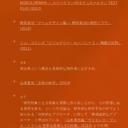
MODULORMAN — スペースマンVSモデュロールマン TEST
PLAY (2012)
↑
桝田省治『ゲームデザイン脳 — 桝田省治の発想とワザ』
(2010)
↑
ジム・コリンズ『ビジョナリー・カンパニー 2 — 飛躍の法則』
(2011)
↑
※6
弾み車という概念も長期的な制作者におすすめ。
↑
山本貴光『文体の科学』(2014)
↑
※7
「研究対象となる現象を実際に作り出しながら、その背後にあ
る原理を探る」という方法論は、科学的な研究手法の中でよく
知られる「分析的なアプローチ」に対して「構成論的なアプ
ローチ」と呼ばれている。（
山本貴光編『サイエンス・ブッ
ク・トラベル 世界を見晴らす100冊』(2015)
より引用）