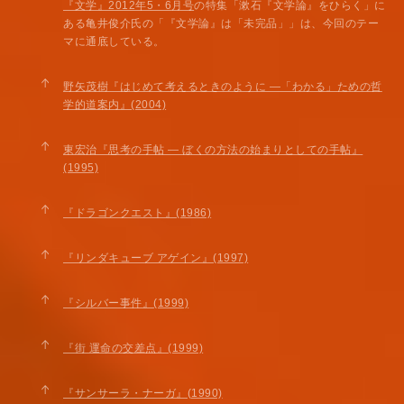
『文学』2012年5・6月号
の特集「漱石『文学論』をひらく」に
ある亀井俊介氏の「『文学論』は「未完品」」は、今回のテー
マに通底している。
↑
野矢茂樹『はじめて考えるときのように —「わかる」ための哲
学的道案内』(2004)
↑
東宏治『思考の手帖 — ぼくの方法の始まりとしての手帖』
(1995)
↑
『ドラゴンクエスト』(1986)
↑
『リンダキューブ アゲイン』(1997)
↑
『シルバー事件』(1999)
↑
『街 運命の交差点』(1999)
↑
『サンサーラ・ナーガ』(1990)