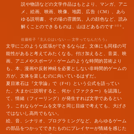
説や物語などの文学作品はもとより、マンガ、アニ
メ、絵画、映画、映像、地図、広告（CM）、あら
ゆる説明書、その場の雰囲気、人の顔色など、読み
解くことのできるものは、山ほどあるのです
。
※8
佐藤裕子『主人公はいない — 文学ってなんだろう』
文学にこのような拡張ができるならば、文体にも同様の可
能性があると考えてみたくなる。付け加えると、音楽、映
画、アニメやスポーツ・ゲームのような時間的芸術より
も、本、漫画や反射神経を必要としない非時間的ゲームの
方が、文体を楽しむのに向いているはずだ。
夏目漱石は『文学論』で（F+f）という公式を語ってい
た。大まかに説明すると、何か（ファクター）を認識し
て、情緒（フィーリング）が発生すれば文学であるとい
う。これならゲームを文学と同じ目線で考えても、大げさ
ではないし高尚でもない。
絵、音、シナリオ、プログラミングなど、あらゆるゲーム
の部品をつかってできたものにプレイヤーが情緒を感じた